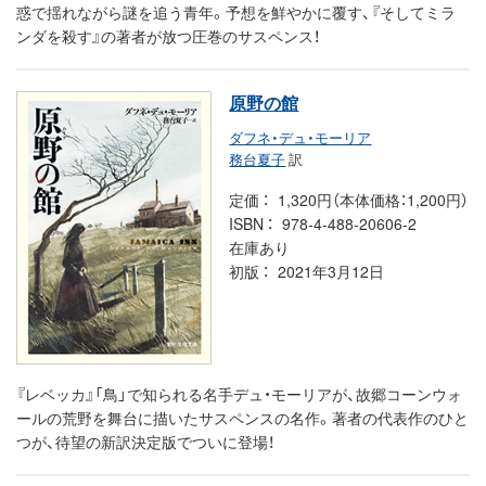
惑で揺れながら謎を追う青年。予想を鮮やかに覆す、『そしてミラ
ンダを殺す』の著者が放つ圧巻のサスペンス！
原野の館
ダフネ・デュ・モーリア
務台夏子
訳
定価
1,320円（本体価格：1,200円）
ISBN
978-4-488-20606-2
在庫あり
初版
2021年3月12日
『レベッカ』「鳥」で知られる名手デュ・モーリアが、故郷コーンウォ
ールの荒野を舞台に描いたサスペンスの名作。著者の代表作のひと
つが、待望の新訳決定版でついに登場！