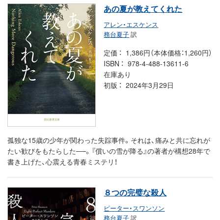
あの夏が教えてくれた
アレン・エスケンス
務台夏子
訳
定価
1,386円（本体価格：1,260円）
ISBN
978-4-488-13611-6
在庫あり
初版
2024年3月29日
孤独な15歳の少年が関わった失踪事件。それは、痛みと共に忘れが
たい歓びをもたらした──。『償いの雪が降る』の著者が構想28年で
書き上げた、心震える青春ミステリ！
８つの完璧な殺人
ピーター・スワンソン
務台夏子
訳