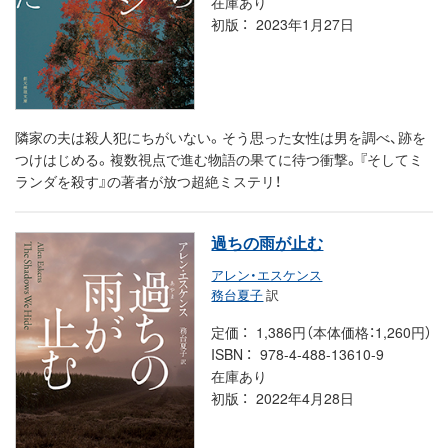
在庫あり
初版
2023年1月27日
隣家の夫は殺人犯にちがいない。そう思った女性は男を調べ、跡を
つけはじめる。複数視点で進む物語の果てに待つ衝撃。『そしてミ
ランダを殺す』の著者が放つ超絶ミステリ！
過ちの雨が止む
アレン・エスケンス
務台夏子
訳
定価
1,386円（本体価格：1,260円）
ISBN
978-4-488-13610-9
在庫あり
初版
2022年4月28日