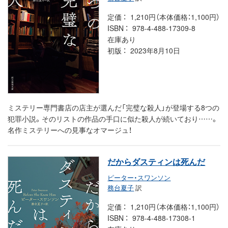
定価
1,210円（本体価格：1,100円）
ISBN
978-4-488-17309-8
在庫あり
初版
2023年8月10日
ミステリー専門書店の店主が選んだ「完璧な殺人」が登場する8つの
犯罪小説。そのリストの作品の手口に似た殺人が続いており……。
名作ミステリーへの見事なオマージュ！
だからダスティンは死んだ
ピーター・スワンソン
務台夏子
訳
定価
1,210円（本体価格：1,100円）
ISBN
978-4-488-17308-1