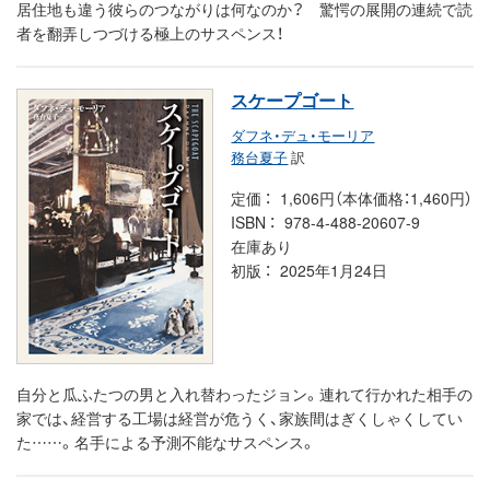
居住地も違う彼らのつながりは何なのか？ 驚愕の展開の連続で読
者を翻弄しつづける極上のサスペンス！
スケープゴート
ダフネ・デュ・モーリア
務台夏子
訳
定価
1,606円（本体価格：1,460円）
ISBN
978-4-488-20607-9
在庫あり
初版
2025年1月24日
自分と瓜ふたつの男と入れ替わったジョン。連れて行かれた相手の
家では、経営する工場は経営が危うく、家族間はぎくしゃくしてい
た……。名手による予測不能なサスペンス。