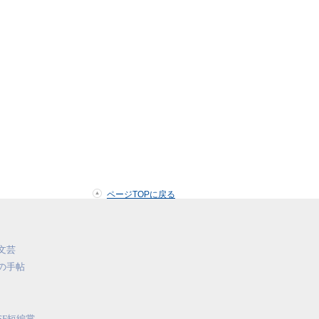
ページTOPに戻る
文芸
の手帖
SF短編賞