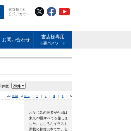
東京創元社
公式アカウント
書店様専用
お問い合わせ
※要パスワード
示件数
最初
前へ
|
1
|
2
|
3
|
4
|
5
おなじみの著者が今回は
東京23区すべてを旅しま
した。もちろんイラスト
満載の超贅沢本です。乞