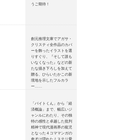
うご期待！
創元推理文庫でアガサ・
クリスティ全作品のカバ
ーを飾ったイラストを選
りすぐり、『そして誰も
いなくなった』などの新
たな描き下ろしを加えて
贈る、ひらいたかこの新
境地を示したフルカラ
ー……
「バイトくん」から「経
済概論」まで、幅広いジ
ャンルにわたり、その独
特の感性と卓越した批判
精神で現代漫画界の寵児
となった４コママンガの
奇才は隠れたミステリ愛