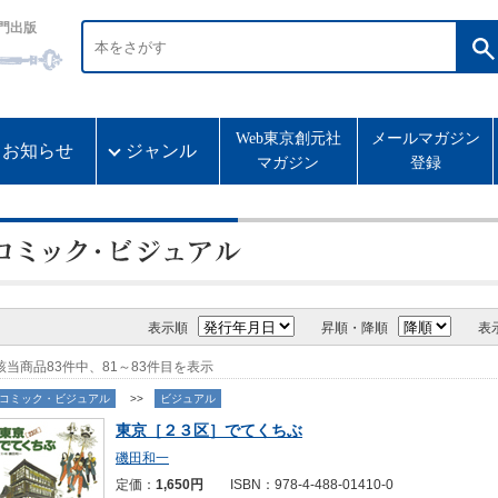
門出版
Web東京創元社
メールマガジン
お知らせ
ジャンル
マガジン
登録
表示順
昇順・降順
表
該当商品83件中、81～83件目を表示
コミック・ビジュアル
>>
ビジュアル
東京［２３区］でてくちぶ
磯田和一
定価：
1,650円
ISBN：978-4-488-01410-0