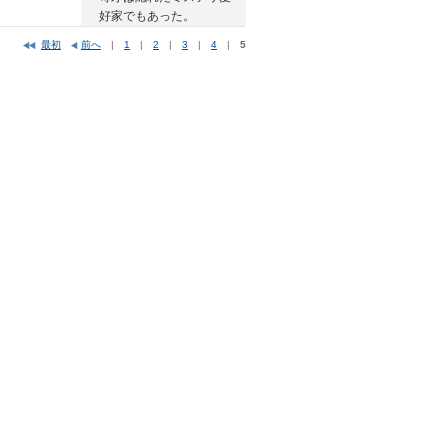
好家でもあった。
最初
前へ
|
1
|
2
|
3
|
4
|
5