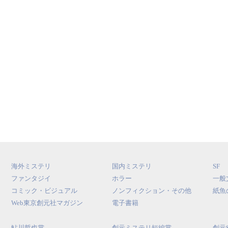
海外ミステリ
国内ミステリ
SF
ファンタジイ
ホラー
一般
コミック・ビジュアル
ノンフィクション・その他
紙魚
Web東京創元社マガジン
電子書籍
鮎川哲也賞
創元ミステリ短編賞
創元