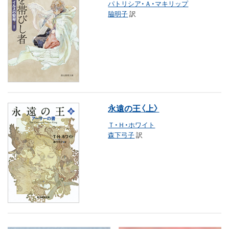
パトリシア・Ａ・マキリップ
脇明子
訳
永遠の王〈上〉
Ｔ・Ｈ・ホワイト
森下弓子
訳