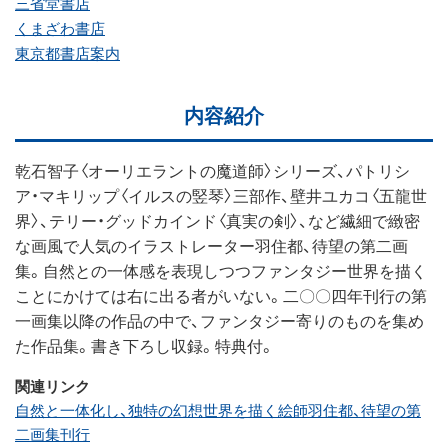
三省堂書店
くまざわ書店
東京都書店案内
内容紹介
乾石智子〈オーリエラントの魔道師〉シリーズ、パトリシ
ア・マキリップ〈イルスの竪琴〉三部作、壁井ユカコ〈五龍世
界〉、テリー・グッドカインド〈真実の剣〉、など繊細で緻密
な画風で人気のイラストレーター羽住都、待望の第二画
集。自然との一体感を表現しつつファンタジー世界を描く
ことにかけては右に出る者がいない。二〇〇四年刊行の第
一画集以降の作品の中で、ファンタジー寄りのものを集め
た作品集。書き下ろし収録。特典付。
関連リンク
自然と一体化し、独特の幻想世界を描く絵師羽住都、待望の第
二画集刊行