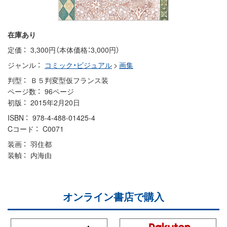
在庫あり
定価
3,300円（本体価格：3,000円）
ジャンル
コミック・ビジュアル
>
画集
判型
Ｂ５判変型仮フランス装
ページ数
96ページ
初版
2015年2月20日
ISBN
978-4-488-01425-4
Cコード
C0071
装画
羽住都
装幀
内海由
オンライン書店で購入