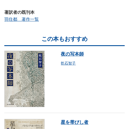
著訳者の既刊本
羽住都 著作一覧
この本もおすすめ
夜の写本師
乾石智子
星を帯びし者