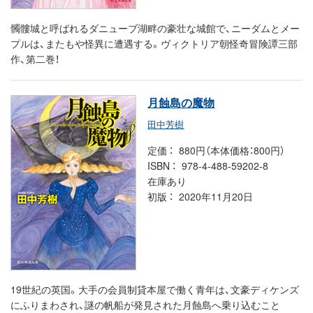
髑髏城と呼ばれるダニューブ湖畔の豪壮な城館で、ニーダムとメー
プルは、またもや怪異に遭遇する。ヴィクトリア朝怪奇冒険譚三部
作、第二巻！
月蝕島の魔物
田中芳樹
定価
880円（本体価格：800円）
ISBN
978-4-488-59202-8
在庫あり
初版
2020年11月20日
19世紀の英国。大手の会員制貸本屋で働く青年は、文豪ディケンズ
にふりまわされ、謎の帆船が発見された月蝕島へ乗り込むこと