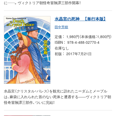
に……。ヴィクトリア朝怪奇冒険譚三部作開幕！
水晶宮の死神
【単行本版】
田中芳樹
定価
1,980円（本体価格：1,800円）
ISBN
978-4-488-02770-4
在庫なし
初版
2017年7月21日
水晶宮（クリスタル・パレス）を観光に訪れたニーダムとメープル
は、麻袋に入れられた首のない死体と遭遇する――ヴィクトリア朝
怪奇冒険譚三部作、ついに完結！