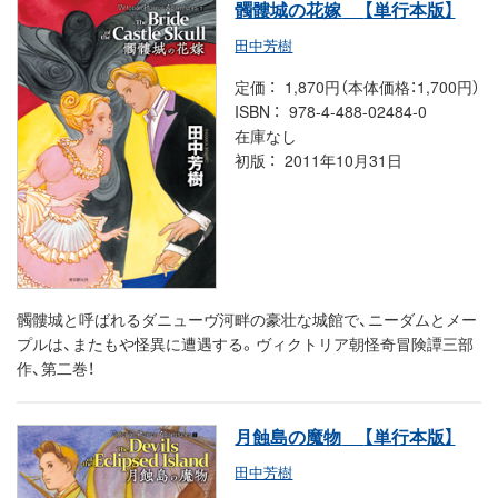
髑髏城の花嫁
【単行本版】
田中芳樹
定価
1,870円（本体価格：1,700円）
ISBN
978-4-488-02484-0
在庫なし
初版
2011年10月31日
髑髏城と呼ばれるダニューヴ河畔の豪壮な城館で、ニーダムとメー
プルは、またもや怪異に遭遇する。ヴィクトリア朝怪奇冒険譚三部
作、第二巻！
月蝕島の魔物
【単行本版】
田中芳樹