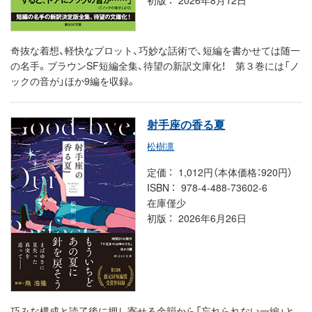
奇抜な着想、軽快なプロット、巧妙な話術で、短編を書かせては随一
の名手。ブラウンSF短編全集、待望の新訳文庫化！ 第３巻には「ノ
ックの音が」ほか9編を収録。
射手座の香る夏
松樹凛
定価
1,012円（本体価格：920円）
ISBN
978-4-488-73602-6
在庫僅少
初版
2026年6月26日
巧みな構成と読了後に押し寄せる余韻から「忘れられない一編」と