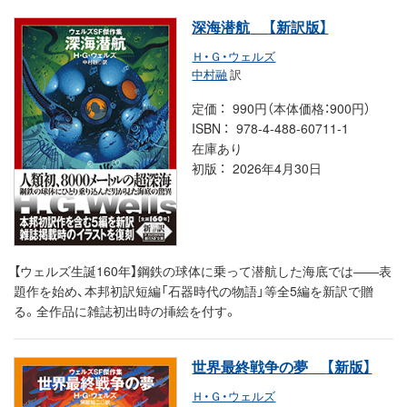
深海潜航
【新訳版】
Ｈ・Ｇ・ウェルズ
中村融
訳
定価
990円（本体価格：900円）
ISBN
978-4-488-60711-1
在庫あり
初版
2026年4月30日
【ウェルズ生誕160年】鋼鉄の球体に乗って潜航した海底では――表
題作を始め、本邦初訳短編「石器時代の物語」等全5編を新訳で贈
る。全作品に雑誌初出時の挿絵を付す。
世界最終戦争の夢
【新版】
Ｈ・Ｇ・ウェルズ