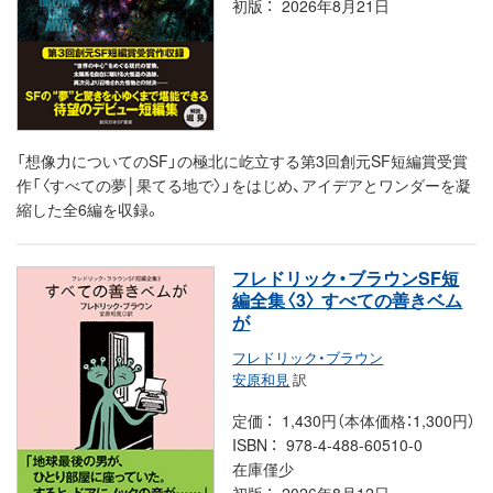
初版
2026年8月21日
「想像力についてのSF」の極北に屹立する第3回創元SF短編賞受賞
作「〈すべての夢│果てる地で〉」をはじめ、アイデアとワンダーを凝
縮した全6編を収録。
フレドリック・ブラウンSF短
編全集〈3〉 すべての善きベム
が
フレドリック・ブラウン
安原和見
訳
定価
1,430円（本体価格：1,300円）
ISBN
978-4-488-60510-0
在庫僅少
初版
2026年8月12日