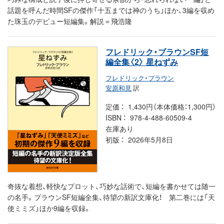
話題を呼んだ時間SFの傑作「十五までは神のうち」ほか、3編を収め
た珠玉のデビュー短編集。解説＝飛浩隆
フレドリック・ブラウンSF短
編全集〈2〉 星ねずみ
フレドリック・ブラウン
安原和見
訳
定価
1,430円（本体価格：1,300円）
ISBN
978-4-488-60509-4
在庫あり
初版
2026年5月8日
奇抜な着想、軽快なプロット、巧妙な話術で、短編を書かせては随一
の名手。ブラウンSF短編全集、待望の新訳文庫化！ 第二巻には「天
使ミミズ」ほか9編を収録。