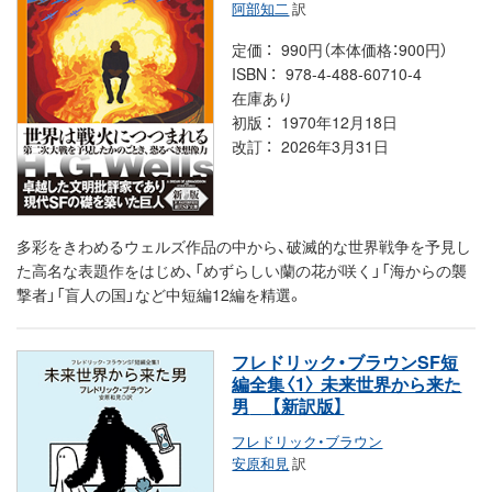
阿部知二
訳
定価
990円（本体価格：900円）
ISBN
978-4-488-60710-4
在庫あり
初版
1970年12月18日
改訂
2026年3月31日
多彩をきわめるウェルズ作品の中から、破滅的な世界戦争を予見し
た高名な表題作をはじめ、「めずらしい蘭の花が咲く」「海からの襲
撃者」「盲人の国」など中短編12編を精選。
フレドリック・ブラウンSF短
編全集〈1〉 未来世界から来た
男
【新訳版】
フレドリック・ブラウン
安原和見
訳