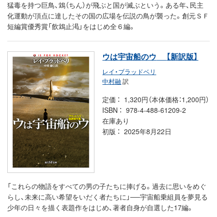
猛毒を持つ巨鳥、鴆（ちん）が飛ぶと国が滅ぶという。ある年、民主
化運動が頂点に達したその国の広場を伝説の鳥が襲った。創元ＳＦ
短編賞優秀賞「飲鴆止渇」をはじめ全６編。
ウは宇宙船のウ
【新訳版】
レイ・ブラッドベリ
中村融
訳
定価
1,320円（本体価格：1,200円）
ISBN
978-4-488-61209-2
在庫あり
初版
2025年8月22日
「これらの物語をすべての男の子たちに捧げる。過去に思いをめぐ
らし、未来に高い希望をいだく者たちに」──宇宙船乗組員を夢見る
少年の日々を描く表題作をはじめ、著者自身が自選した17編。