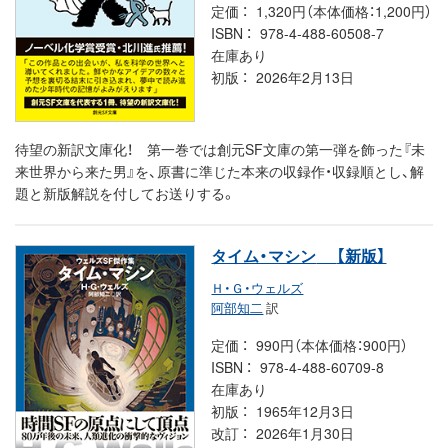
定価
1,320円（本体価格：1,200円）
ISBN
978-4-488-60508-7
在庫あり
初版
2026年2月13日
待望の新訳文庫化！ 第一巻では創元SF文庫の第一弾を飾った『未
来世界から来た男』を、原書に準じた本来の収録作・収録順とし、解
題と新版解説を付してお送りする。
タイム・マシン
【新版】
Ｈ・Ｇ・ウェルズ
阿部知二
訳
定価
990円（本体価格：900円）
ISBN
978-4-488-60709-8
在庫あり
初版
1965年12月3日
改訂
2026年1月30日