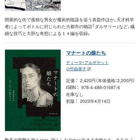
閉塞的な街で孤独な男女が魔術的陰謀を追う表題作ほか、天才科学
者によってボトルに封じられた大都市の物語「ダルサリー」など、繊
細な技巧と大胆な奇想による１４編を収録。
マナートの娘たち
ディーマ・アルザヤット
小竹由美子
訳
定価
2,420円（本体価格：2,200円）
ISBN
978-4-488-01687-6
在庫なし
初版
2023年4月14日
数多の困難を抱えつつ、強くしなやかに生きる女性たち。ＰＥＮ／