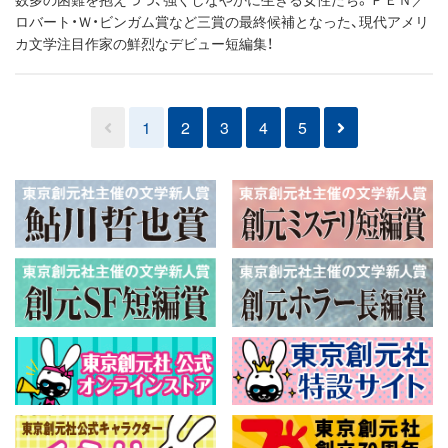
ロバート・Ｗ・ビンガム賞など三賞の最終候補となった、現代アメリ
カ文学注目作家の鮮烈なデビュー短編集！
1
2
3
4
5