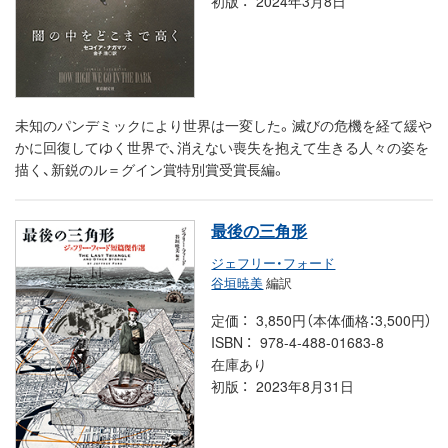
初版
2024年3月8日
未知のパンデミックにより世界は一変した。滅びの危機を経て緩や
かに回復してゆく世界で、消えない喪失を抱えて生きる人々の姿を
描く、新鋭のル＝グイン賞特別賞受賞長編。
最後の三角形
ジェフリー・フォード
谷垣暁美
編訳
定価
3,850円（本体価格：3,500円）
ISBN
978-4-488-01683-8
在庫あり
初版
2023年8月31日