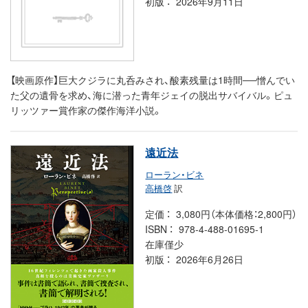
初版
2026年9月11日
【映画原作】巨大クジラに丸呑みされ、酸素残量は1時間──憎んでい
た父の遺骨を求め、海に潜った青年ジェイの脱出サバイバル。ピュ
リッツァー賞作家の傑作海洋小説。
遠近法
ローラン・ビネ
高橋啓
訳
定価
3,080円（本体価格：2,800円）
ISBN
978-4-488-01695-1
在庫僅少
初版
2026年6月26日