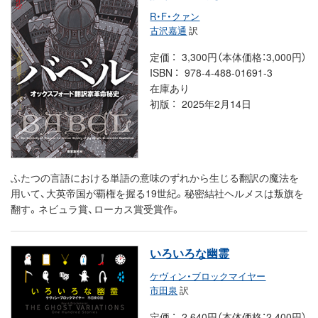
R・F・クァン
古沢嘉通
訳
定価
3,300円（本体価格：3,000円）
ISBN
978-4-488-01691-3
在庫あり
初版
2025年2月14日
ふたつの言語における単語の意味のずれから生じる翻訳の魔法を
用いて、大英帝国が覇権を握る19世紀。秘密結社ヘルメスは叛旗を
翻す。ネビュラ賞、ローカス賞受賞作。
いろいろな幽霊
ケヴィン・ブロックマイヤー
市田泉
訳
定価
2,640円（本体価格：2,400円）