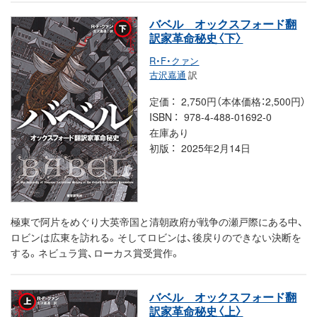
バベル オックスフォード翻
訳家革命秘史〈下〉
R・F・クァン
古沢嘉通
訳
定価
2,750円（本体価格：2,500円）
ISBN
978-4-488-01692-0
在庫あり
初版
2025年2月14日
極東で阿片をめぐり大英帝国と清朝政府が戦争の瀬戸際にある中、
ロビンは広東を訪れる。そしてロビンは、後戻りのできない決断を
する。ネビュラ賞、ローカス賞受賞作。
バベル オックスフォード翻
訳家革命秘史〈上〉