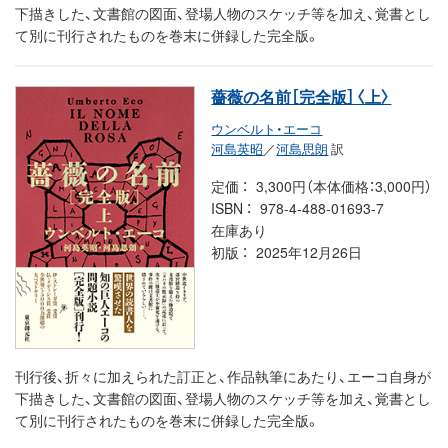
下描きした、文書館の図面、登場人物のスケッチ等を加え、覚書とし
て別に刊行されたものを巻末に併録した完全版。
薔薇の名前［完全版］〈上〉
ウンベルト・エーコ
河島英昭
／
河島思朗
訳
定価
3,300円（本体価格：3,000円）
ISBN
978-4-488-01693-7
在庫あり
初版
2025年12月26日
刊行後、折々に加えられた訂正と、作品執筆にあたり、エーコ自身が
下描きした、文書館の図面、登場人物のスケッチ等を加え、覚書とし
て別に刊行されたものを巻末に併録した完全版。