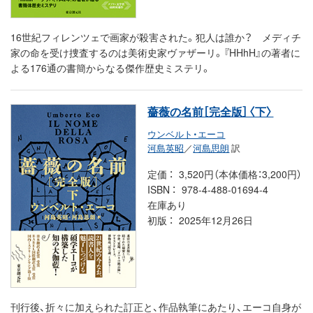
16世紀フィレンツェで画家が殺害された。犯人は誰か？ メディチ
家の命を受け捜査するのは美術史家ヴァザーリ。『HHhH』の著者に
よる176通の書簡からなる傑作歴史ミステリ。
薔薇の名前［完全版］〈下〉
ウンベルト・エーコ
河島英昭
／
河島思朗
訳
定価
3,520円（本体価格：3,200円）
ISBN
978-4-488-01694-4
在庫あり
初版
2025年12月26日
刊行後、折々に加えられた訂正と、作品執筆にあたり、エーコ自身が