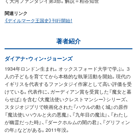
く大河ファンタジイ第3部。解説＝粕谷知世
関連リンク
《デイルマーク王国史》刊行開始！
著者紹介
ダイアナ・ウィン・ジョーンズ
1934年ロンドン生まれ。オックスフォード大学で学ぶ。３
人の子どもを育ててから本格的な執筆活動を開始。現代の
イギリスを代表するファンタジイ作家として高い評価を受
けている。代表作に、ガーディアン賞を受賞した『魔女と暮
らせば』を含む〈大魔法使いクレストマンシー〉シリーズ、
スタジオジブリで映画化された『ハウルの動く城』の原作
『魔法使いハウルと火の悪魔』、『九年目の魔法』、『わたし
が幽霊だった時』、『ダークホルムの闇の君』、『グリフィン
の年』などがある。2011年没。