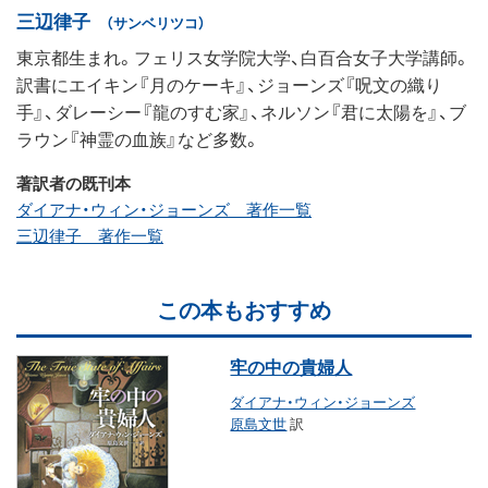
三辺律子
（サンベリツコ）
東京都生まれ。フェリス女学院大学、白百合女子大学講師。
訳書にエイキン『月のケーキ』、ジョーンズ『呪文の織り
手』、ダレーシー『龍のすむ家』、ネルソン『君に太陽を』、ブ
ラウン『神霊の血族』など多数。
著訳者の既刊本
ダイアナ・ウィン・ジョーンズ 著作一覧
三辺律子 著作一覧
この本もおすすめ
牢の中の貴婦人
ダイアナ・ウィン・ジョーンズ
原島文世
訳