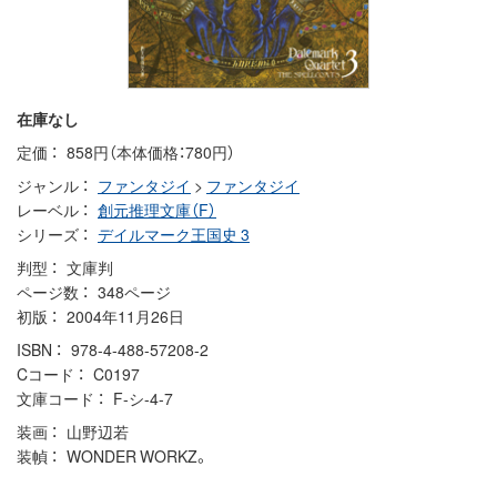
在庫なし
定価
858円（本体価格：780円）
ジャンル
ファンタジイ
>
ファンタジイ
レーベル
創元推理文庫（F）
シリーズ
デイルマーク王国史 3
判型
文庫判
ページ数
348ページ
初版
2004年11月26日
ISBN
978-4-488-57208-2
Cコード
C0197
文庫コード
F-シ-4-7
装画
山野辺若
装幀
WONDER WORKZ。