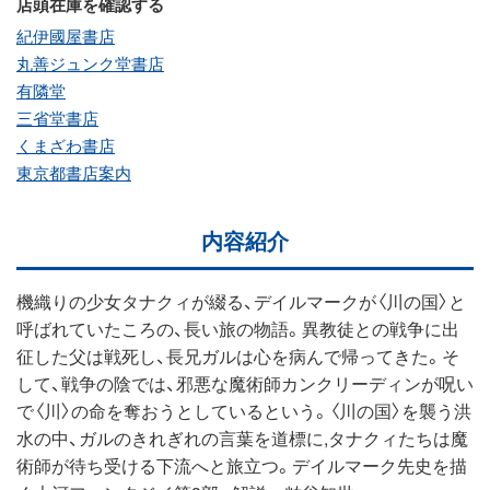
店頭在庫を確認する
紀伊國屋書店
丸善ジュンク堂書店
有隣堂
三省堂書店
くまざわ書店
東京都書店案内
内容紹介
機織りの少女タナクィが綴る、デイルマークが〈川の国〉と
呼ばれていたころの、長い旅の物語。異教徒との戦争に出
征した父は戦死し、長兄ガルは心を病んで帰ってきた。そ
して、戦争の陰では、邪悪な魔術師カンクリーディンが呪い
で〈川〉の命を奪おうとしているという。〈川の国〉を襲う洪
水の中、ガルのきれぎれの言葉を道標に,タナクィたちは魔
術師が待ち受ける下流へと旅立つ。デイルマーク先史を描