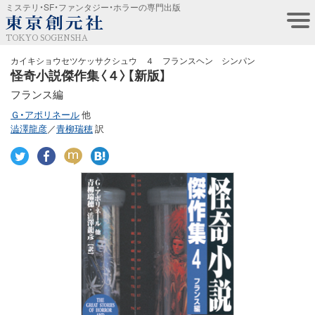
ミステリ・SF・ファンタジー・ホラーの専門出版
TOKYO SOGENSHA
カイキショウセツケッサクシュウ ４ フランスヘン シンパン
怪奇小説傑作集〈４〉【新版】
フランス編
Ｇ・アポリネール
他
澁澤龍彦
／
青柳瑞穂
訳