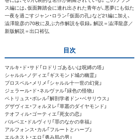
ス編には、仮面舞踏会に連れ出された青年が、悪夢にも似た
一夜を過ごすジャン・ロラン「仮面の孔」など21編に加え、
澁澤龍彦の70枚に及ぶ力作解説を収録。解説＝澁澤龍彦／
新版解説＝出口裕弘
目次
マルキ・ド・サド「ロドリゴあるいは呪縛の塔」
シャルル・ノディエ「ギスモンド城の幽霊」
プロスペル・メリメ「シャルル十一世の幻覚」
ジェラール・ド・ネルヴァル「緑色の怪物」
ペトリュス・ボレル「解剖学者ドン・ベサリウス」
グザヴィエ・フォルヌレ「草叢のダイヤモンド」
テオフィル・ゴーティエ「死女の恋」
バルベエ・ドルヴィリ「罪のなかの幸福」
アルフォンス・カル「フルートとハープ」
エルネスト・エロ「勇み肌の男」