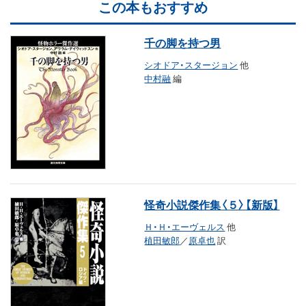
この本もおすすめ
千の脚を持つ男
シオドア・スタージョン
他
中村融
編
怪奇小説傑作集〈５〉【新版】
Ｈ・Ｈ・エーヴェルス
他
植田敏郎
／
原卓也
訳