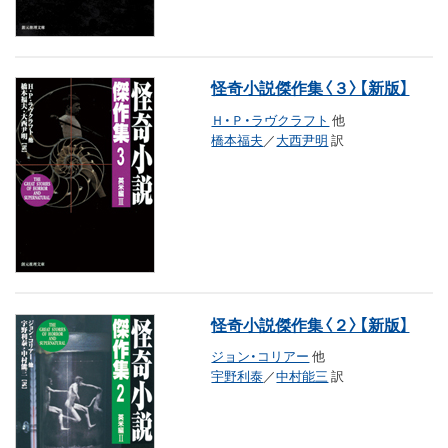
怪奇小説傑作集〈３〉【新版】
Ｈ・Ｐ・ラヴクラフト
他
橋本福夫
／
大西尹明
訳
怪奇小説傑作集〈２〉【新版】
ジョン・コリアー
他
宇野利泰
／
中村能三
訳