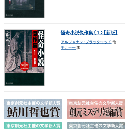
怪奇小説傑作集〈１〉【新版】
アルジャナン・ブラックウッド
他
平井呈一
訳