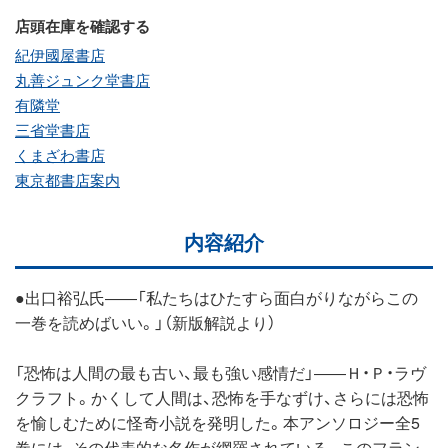
店頭在庫を確認する
紀伊國屋書店
丸善ジュンク堂書店
有隣堂
三省堂書店
くまざわ書店
東京都書店案内
内容紹介
●出口裕弘氏――「私たちはひたすら面白がりながらこの
一巻を読めばいい。」（新版解説より）
「恐怖は人間の最も古い、最も強い感情だ」――Ｈ・Ｐ・ラヴ
クラフト。かくして人間は、恐怖を手なずけ、さらには恐怖
を愉しむために怪奇小説を発明した。本アンソロジー全5
巻には、その代表的な名作が網羅されている。このフラン