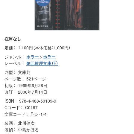
在庫なし
定価
1,100円（本体価格：1,000円）
ジャンル
ホラー
>
ホラー
レーベル
創元推理文庫（F）
判型
文庫判
ページ数
521ページ
初版
1969年6月28日
改訂
2006年7月14日
ISBN
978-4-488-50109-9
Cコード
C0197
文庫コード
F-ン-1-4
装画
北川健次
装幀
中島かほる