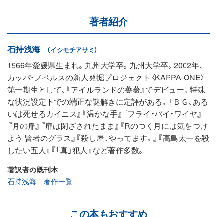
著者紹介
石持浅海
（イシモチアサミ）
1966年愛媛県生まれ。九州大学卒。九州大学卒。2002年、
カッパ・ノベルスの新人発掘プロジェクト〈KAPPA-ONE〉
第一期生として、『アイルランドの薔薇』でデビュー。特殊
な状況設定下での端正な謎解きに定評がある。『ＢＧ、ある
いは死せるカイニス』『温かな手』『フライ・バイ・ワイヤ』
『月の扉』『扉は閉ざされたまま』『Rのつく月には気をつけ
よう 賢者のグラス』『殺し屋、やってます。』『高島太一を殺
したい五人』『「真」犯人』など著作多数。
著訳者の既刊本
石持浅海 著作一覧
この本もおすすめ