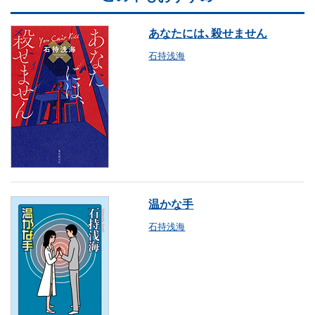
あなたには、殺せません
石持浅海
温かな手
石持浅海