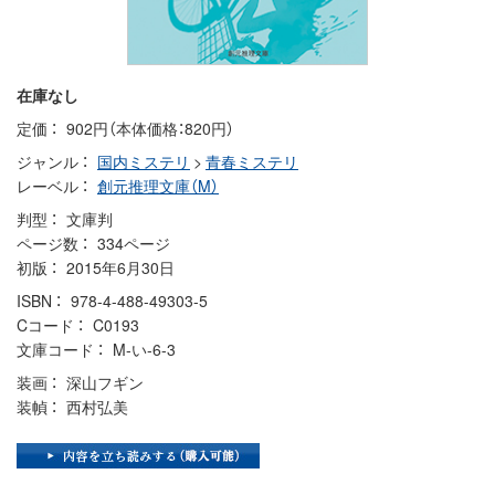
在庫なし
定価
902円（本体価格：820円）
ジャンル
国内ミステリ
>
青春ミステリ
レーベル
創元推理文庫（M）
判型
文庫判
ページ数
334ページ
初版
2015年6月30日
ISBN
978-4-488-49303-5
Cコード
C0193
文庫コード
M-い-6-3
装画
深山フギン
装幀
西村弘美