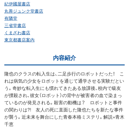
紀伊國屋書店
丸善ジュンク堂書店
有隣堂
三省堂書店
くまざわ書店
東京都書店案内
内容紹介
隆也のクラスの転入生は、二足歩行のロボットだった！ こ
れは病気の少女をロボットを通じて通学させる実験だとい
う。奇妙な転入生にも慣れてきたある放課後、校内で級友
が撲殺され、彼女（ロボット）の背中が被害者の血で染まっ
ているのが発見される。殺害の動機は？ ロボットと事件
の関わりは?! 友人の死に直面した隆也たちを新たな事件
が襲う。近未来を舞台にした青春本格ミステリ。解説=青木
千恵