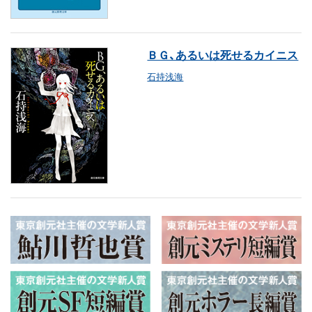
ＢＧ、あるいは死せるカイニス
石持浅海