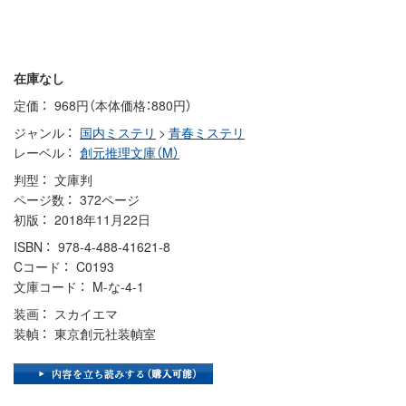
在庫なし
定価
968円（本体価格：880円）
ジャンル
国内ミステリ
>
青春ミステリ
レーベル
創元推理文庫（M）
判型
文庫判
ページ数
372ページ
初版
2018年11月22日
ISBN
978-4-488-41621-8
Cコード
C0193
文庫コード
M-な-4-1
装画
スカイエマ
装幀
東京創元社装幀室