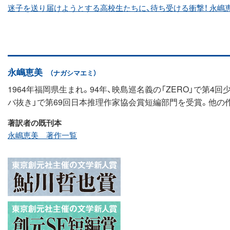
迷子を送り届けようとする高校生たちに、待ち受ける衝撃！ 永嶋恵
永嶋恵美
（ナガシマエミ）
1964年福岡県生まれ。94年、映島巡名義の「ZERO」で第
バ抜き」で第69回日本推理作家協会賞短編部門を受賞。他の作
著訳者の既刊本
永嶋恵美 著作一覧