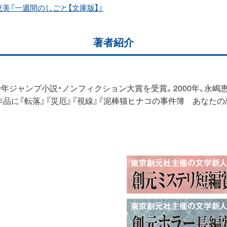
美『一週間のしごと【文庫版】』
著者紹介
4回少年ジャンプ小説・ノンフィクション大賞を受賞。2000年、永
品に『転落』『災厄』『視線』『泥棒猫ヒナコの事件簿 あなたの