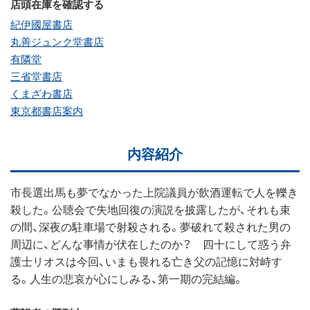
店頭在庫を確認する
紀伊國屋書店
丸善ジュンク堂書店
有隣堂
三省堂書店
くまざわ書店
東京都書店案内
内容紹介
市長選出馬も夢でなかった上院議員が飲酒運転で人を轢き
殺した。公聴会で失地回復の演説を披露したが、それも束
の間、深夜の駐車場で射殺される。夢破れて殺された男の
周辺に、どんな事情が伏在したのか？ 四十にして惑う弁
護士リオスは今回、いまも畏れる亡き父の記憶に対峙す
る。人生の悲哀が心にしみる、第一期の完結編。