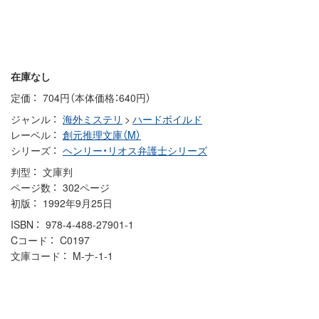
在庫なし
定価
704円（本体価格：640円）
ジャンル
海外ミステリ
>
ハードボイルド
レーベル
創元推理文庫（M）
シリーズ
ヘンリー・リオス弁護士シリーズ
判型
文庫判
ページ数
302ページ
初版
1992年9月25日
ISBN
978-4-488-27901-1
Cコード
C0197
文庫コード
M-ナ-1-1