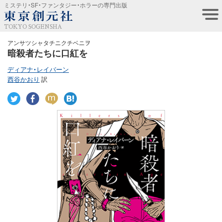
ミステリ・SF・ファンタジー・ホラーの専門出版
TOKYO SOGENSHA
アンサツシャタチニクチベニヲ
暗殺者たちに口紅を
ディアナ・レイバーン
西谷かおり
訳