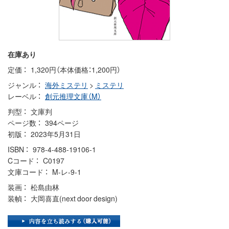
在庫あり
定価
1,320円（本体価格：1,200円）
ジャンル
海外ミステリ
>
ミステリ
レーベル
創元推理文庫（M）
判型
文庫判
ページ数
394ページ
初版
2023年5月31日
ISBN
978-4-488-19106-1
Cコード
C0197
文庫コード
M-レ-9-1
装画
松島由林
装幀
大岡喜直(next door design)