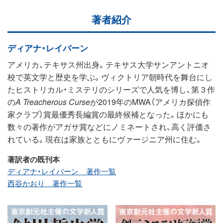
著者紹介
ディアナ・レイバーン
アメリカ、テキサス州出身。テキサス大学サンアントニオ
校で英文学と歴史を学ぶ。ヴィクトリア朝時代を舞台にし
たヒストリカル・ミステリのシリーズで人気を博し、第３作
の
A Treacherous Curse
が2019年のMWA（アメリカ探偵作
家クラブ）賞最優秀長編賞の最終候補となった。ほかにも
数々の著作がアガサ賞などにノミネートされ、高く評価さ
れている。現在は家族とともにヴァージニア州に住む。
著訳者の既刊本
ディアナ・レイバーン 著作一覧
西谷かおり 著作一覧