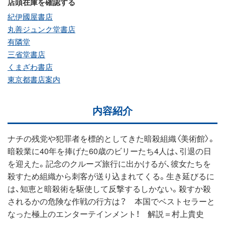
店頭在庫を確認する
紀伊國屋書店
丸善ジュンク堂書店
有隣堂
三省堂書店
くまざわ書店
東京都書店案内
内容紹介
ナチの残党や犯罪者を標的としてきた暗殺組織〈美術館〉。
暗殺業に40年を捧げた60歳のビリーたち4人は、引退の日
を迎えた。記念のクルーズ旅行に出かけるが、彼女たちを
殺すため組織から刺客が送り込まれてくる。生き延びるに
は、知恵と暗殺術を駆使して反撃するしかない。殺すか殺
されるかの危険な作戦の行方は？ 本国でベストセラーと
なった極上のエンターテインメント！ 解説＝村上貴史