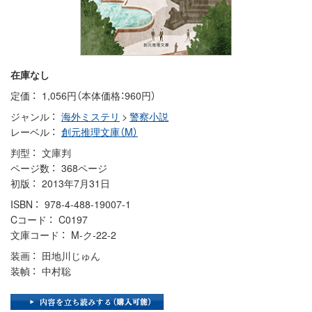
在庫なし
定価
1,056円（本体価格：960円）
ジャンル
海外ミステリ
>
警察小説
レーベル
創元推理文庫（M）
判型
文庫判
ページ数
368ページ
初版
2013年7月31日
ISBN
978-4-488-19007-1
Cコード
C0197
文庫コード
M-ク-22-2
装画
田地川じゅん
装幀
中村聡