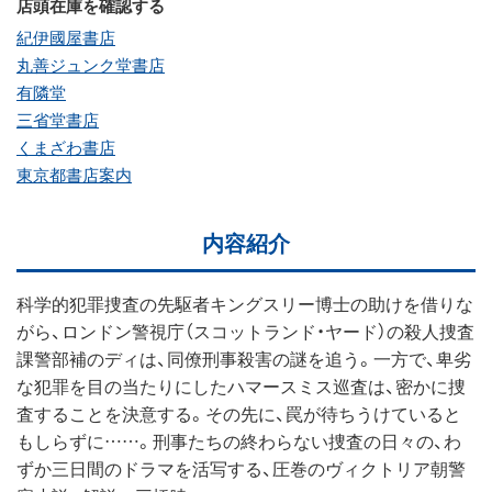
店頭在庫を確認する
紀伊國屋書店
丸善ジュンク堂書店
有隣堂
三省堂書店
くまざわ書店
東京都書店案内
内容紹介
科学的犯罪捜査の先駆者キングスリー博士の助けを借りな
がら、ロンドン警視庁（スコットランド・ヤード）の殺人捜査
課警部補のディは、同僚刑事殺害の謎を追う。一方で、卑劣
な犯罪を目の当たりにしたハマースミス巡査は、密かに捜
査することを決意する。その先に、罠が待ちうけていると
もしらずに……。刑事たちの終わらない捜査の日々の、わ
ずか三日間のドラマを活写する、圧巻のヴィクトリア朝警