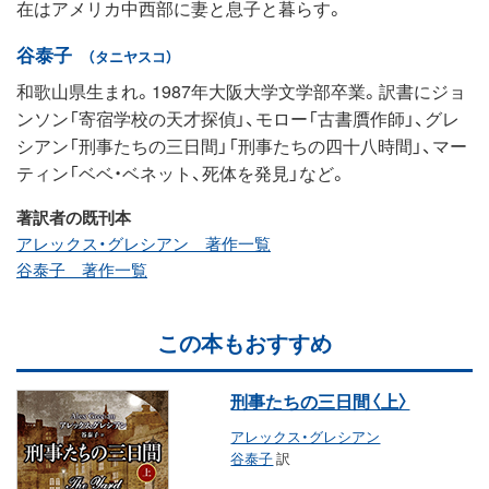
在はアメリカ中西部に妻と息子と暮らす。
谷泰子
（タニヤスコ）
和歌山県生まれ。1987年大阪大学文学部卒業。訳書にジョ
ンソン「寄宿学校の天才探偵」、モロー「古書贋作師」、グレ
シアン「刑事たちの三日間」「刑事たちの四十八時間」、マー
ティン「ベベ・ベネット、死体を発見」など。
著訳者の既刊本
アレックス・グレシアン 著作一覧
谷泰子 著作一覧
この本もおすすめ
刑事たちの三日間〈上〉
アレックス・グレシアン
谷泰子
訳