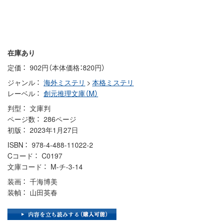
在庫あり
定価
902円（本体価格：820円）
ジャンル
海外ミステリ
>
本格ミステリ
レーベル
創元推理文庫（M）
判型
文庫判
ページ数
286ページ
初版
2023年1月27日
ISBN
978-4-488-11022-2
Cコード
C0197
文庫コード
M-チ-3-14
装画
千海博美
装幀
山田英春