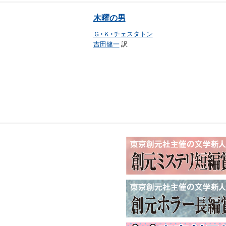
木曜の男
Ｇ・Ｋ・チェスタトン
吉田健一
訳