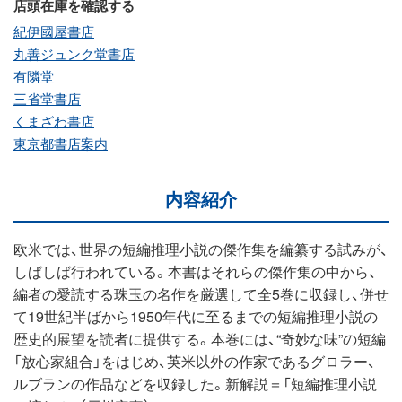
店頭在庫を確認する
紀伊國屋書店
丸善ジュンク堂書店
有隣堂
三省堂書店
くまざわ書店
東京都書店案内
内容紹介
欧米では、世界の短編推理小説の傑作集を編纂する試みが、
しばしば行われている。本書はそれらの傑作集の中から、
編者の愛読する珠玉の名作を厳選して全5巻に収録し、併せ
て19世紀半ばから1950年代に至るまでの短編推理小説の
歴史的展望を読者に提供する。本巻には、“奇妙な味”の短編
「放心家組合」をはじめ、英米以外の作家であるグロラー、
ルブランの作品などを収録した。新解説＝「短編推理小説