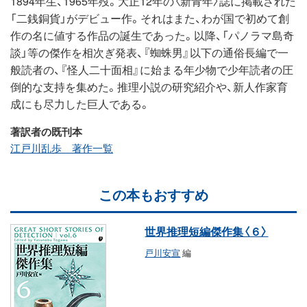
1894年生、1965年歿。大正12年の〈新青年〉誌に掲載された
「二銭銅貨」がデビュー作。それはまた、わが国で初めて創
作の名に値する作品の誕生であった。以降、「パノラマ島奇
談」等の傑作を相次ぎ発表、『蜘蛛男』以下の通俗長編で一
般読者の、『怪人二十面相』に始まる年少物で少年読者の圧
倒的な支持を集めた。推理小説の研究紹介や、新人作家育
成にも尽力した巨人である。
著訳者の既刊本
江戸川乱歩 著作一覧
この本もおすすめ
世界推理短編傑作集〈６〉
戸川安宣
編