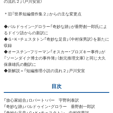
の流れ２」（戸川安宣）
＊旧『世界短編傑作集２』からの主な変更点
◆バルドゥイン・グロラー「奇妙な跡」が垂野創一郎氏によ
るドイツ語からの新訳に
◆Ｇ・Ｋ・チェスタトン「奇妙な足音」（中村保男訳）を新たに
収録
◆オースチン・フリーマン「オスカー・ブロズキー事件」が
『ソーンダイク博士の事件簿』（創元推理文庫）と同じ大久
保康雄氏の翻訳に
◆新解説＝「短編推理小説の流れ２」戸川安宣
目次
「放心家組合」ロバート・バー 宇野利泰訳
「奇妙な跡」バルドゥイン・グロラー 垂野創一郎訳
「奇妙な足音」Ｇ・Ｋ・チェスタトン 中村保男訳