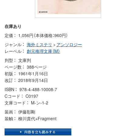
在庫あり
定価
1,056円（本体価格：960円）
ジャンル
海外ミステリ
>
アンソロジー
レーベル
創元推理文庫（M）
判型
文庫判
ページ数
388ページ
初版
1961年1月16日
改訂
2018年9月14日
ISBN
978-4-488-10008-7
Cコード
C0197
文庫コード
M-ン-1-2
装画
伊藤彰剛
装幀
柳川貴代+Fragment