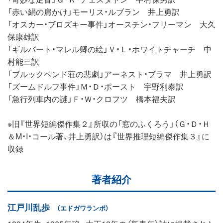
「赤い絹の肩かけ」モーリス・ルブラン 井上勇訳
「オスカー・ブロズキー事件」オースチン・フリーマン 大久
保康雄訳
「ギルバート・マレル卿の絵」Ｖ・Ｌ・ホワイトチャーチ 中
村能三訳
「ブルックベンド荘の悲劇」アーネスト・ブラマ 井上勇訳
「ズームドルフ事件」Ｍ・Ｄ・ポースト 宇野利泰訳
「急行列車内の謎」Ｆ・Ｗ・クロフツ 橋本福夫訳
※旧『世界短編傑作集２』所収の「窓のふくろう」（Ｇ・Ｄ・Ｈ
＆M・I・コール著、井上勇訳）は『世界推理短編傑作集３』に
収録
著者紹介
江戸川乱歩
（エドガワランポ）