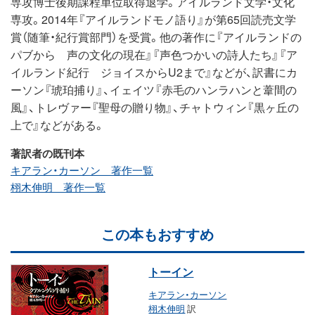
専攻博士後期課程単位取得退学。アイルランド文学・文化
専攻。2014年『アイルランドモノ語り』が第65回読売文学
賞（随筆・紀行賞部門）を受賞。他の著作に『アイルランドの
パブから 声の文化の現在』『声色つかいの詩人たち』『ア
イルランド紀行 ジョイスからU2まで』などが、訳書にカ
ーソン『琥珀捕り』、イェイツ『赤毛のハンラハンと葦間の
風』、トレヴァー『聖母の贈り物』、チャトウィン『黒ヶ丘の
上で』などがある。
著訳者の既刊本
キアラン・カーソン 著作一覧
栩木伸明 著作一覧
この本もおすすめ
トーイン
キアラン・カーソン
栩木伸明
訳