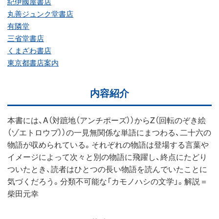
紀伊國屋書店
丸善ジュンク堂書店
有隣堂
三省堂書店
くまざわ書店
東京都書店案内
内容紹介
本書には、A（対蹠地（アンチポーズ））からZ（回転のぞき絵
（ゾエトロウプ））の一見無関係な単語にまつわる、二十六の
物語が収められている。それぞれの物語は登場する言葉や
イメージによって次々と別の物語に飛躍し、終点にたどり
ついたとき、読者はひとつの長い物語を読んでいたことに
気づくだろう。分類不可能な「カモノハシの文学」。解説＝
柴田元幸