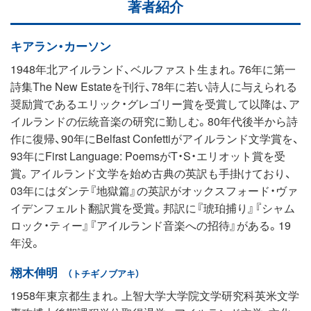
著者紹介
キアラン・カーソン
1948年北アイルランド、ベルファスト生まれ。76年に第一
詩集The New Estateを刊行、78年に若い詩人に与えられる
奨励賞であるエリック・グレゴリー賞を受賞して以降は、ア
イルランドの伝統音楽の研究に勤しむ。80年代後半から詩
作に復帰、90年にBelfast Confettiがアイルランド文学賞を、
93年にFirst Language: PoemsがT・S・エリオット賞を受
賞。アイルランド文学を始め古典の英訳も手掛けており、
03年にはダンテ『地獄篇』の英訳がオックスフォード・ヴァ
イデンフェルト翻訳賞を受賞。邦訳に『琥珀捕り』『シャム
ロック・ティー』『アイルランド音楽への招待』がある。19
年没。
栩木伸明
（トチギノブアキ）
1958年東京都生まれ。上智大学大学院文学研究科英米文学