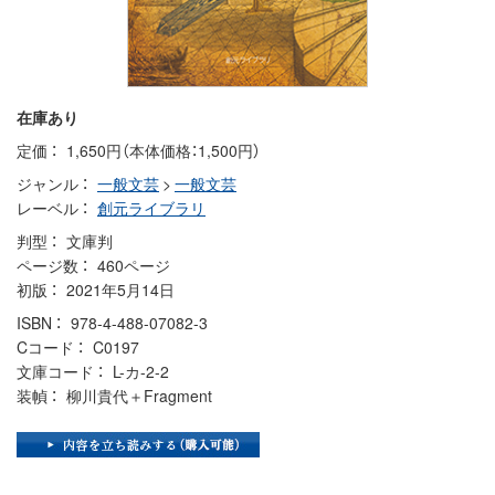
在庫あり
定価
1,650円（本体価格：1,500円）
ジャンル
一般文芸
>
一般文芸
レーベル
創元ライブラリ
判型
文庫判
ページ数
460ページ
初版
2021年5月14日
ISBN
978-4-488-07082-3
Cコード
C0197
文庫コード
L-カ-2-2
装幀
柳川貴代＋Fragment