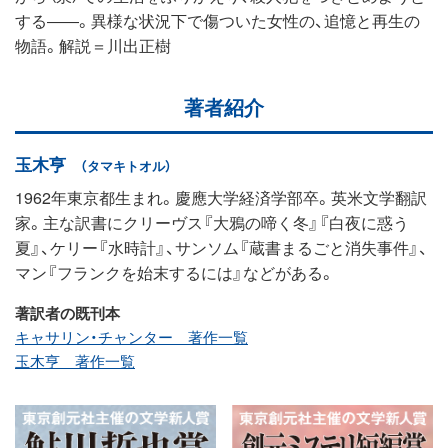
する――。異様な状況下で傷ついた女性の、追憶と再生の
物語。解説＝川出正樹
著者紹介
玉木亨
（タマキトオル）
1962年東京都生まれ。慶應大学経済学部卒。英米文学翻訳
家。主な訳書にクリーヴス『大鴉の啼く冬』『白夜に惑う
夏』、ケリー『水時計』、サンソム『蔵書まるごと消失事件』、
マン『フランクを始末するには』などがある。
著訳者の既刊本
キャサリン・チャンター 著作一覧
玉木亨 著作一覧