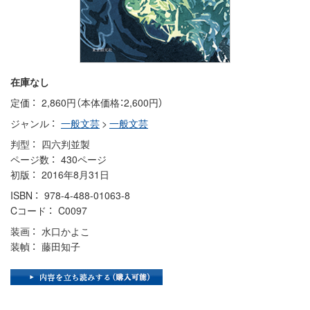
在庫なし
定価
2,860円（本体価格：2,600円）
ジャンル
一般文芸
>
一般文芸
判型
四六判並製
ページ数
430ページ
初版
2016年8月31日
ISBN
978-4-488-01063-8
Cコード
C0097
装画
水口かよこ
装幀
藤田知子