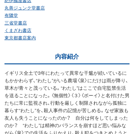
紀伊國屋書店
丸善ジュンク堂書店
有隣堂
三省堂書店
くまざわ書店
東京都書店案内
内容紹介
イギリス全土で3年にわたって異常な干魃が続いているに
もかかわらず、“わたし”がいる農場〈泉〉にだけは雨が降り、
草木が青々と茂っている。“わたし”はここで自宅監禁生活
を送ることになった。〈無個性〉〈３〉〈ボーイ〉と名付けた男
たちに常に監視され、行動を厳しく制限されながら孤独に
暮らす“わたし”を、殺人事件の記憶が苦しめる。なぜ家族も
友人も失うことになったのか？ 自分は何をしてしまった
のか？ “わたし”は精神のバランスを崩すほど思い悩みな
がら〈泉〉での生活をふりかえり、殺人犯をつきとめようと