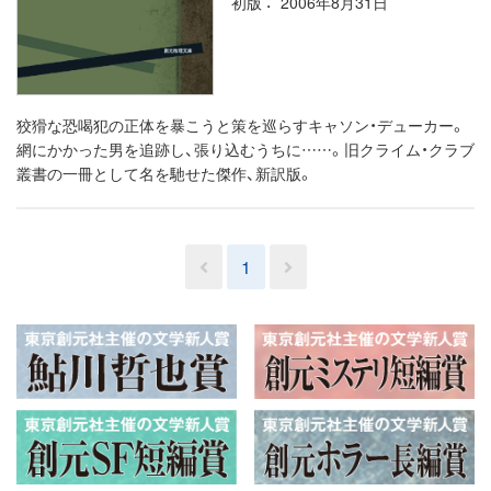
初版
2006年8月31日
狡猾な恐喝犯の正体を暴こうと策を巡らすキャソン・デューカー。
網にかかった男を追跡し、張り込むうちに……。旧クライム・クラブ
叢書の一冊として名を馳せた傑作、新訳版。
1