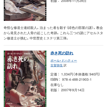
初版
2008年11月28日
奇怪な修道士連続殺人。泊まった者を殺す〈緋色の部屋の謎〉。教会
から発見された人骨の起こした奇跡。これら三つの謎にアセルスタ
ン修道士が挑む。中世歴史ミステリ第三弾。
赤き死の訪れ
ポール・ドハティー
古賀弥生
訳
定価
1,034円（本体価格：940円）
ISBN
978-4-488-21903-1
在庫なし
初版
2007年9月14日