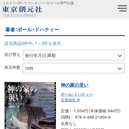
ミステリ・SF・ファンタジー・ホラーの専門出版
TOKYO SOGENSHA
著者：ポール・ドハティー
該当商品3件中、1～3件を表示
並び替え
表示件数
神の家の災い
ポール・ドハティー
古賀弥生
訳
定価
1,034円（本体価格：940円）
ISBN
978-4-488-21904-8
在庫なし