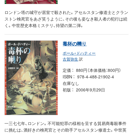
ロンドン塔の城守が居室で殺された。アセルスタン修道士とクラン
ストン検死官をあざ笑うように、その後も姿なき殺人者の犯行は続
く。中世歴史本格ミステリ、待望の第二弾。
毒杯の囀り
ポール・ドハティー
古賀弥生
訳
定価
880円（本体価格：800円）
ISBN
978-4-488-21902-4
在庫なし
初版
2006年9月29日
一三七七年、ロンドン。不可能犯罪の様相を呈する貿易商毒殺事件
に挑むは、酒好きの検死官とその助手アセルスタン修道士。中世英