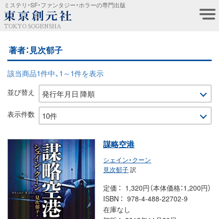
ミステリ・SF・ファンタジー・ホラーの専門出版
TOKYO SOGENSHA
著者：見次郁子
該当商品1件中、1～1件を表示
並び替え
表示件数
謀略空港
シェイン・クーン
見次郁子
訳
定価
1,320円（本体価格：1,200円）
ISBN
978-4-488-22702-9
在庫なし