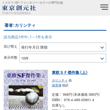
ミステリ・SF・ファンタジー・ホラーの専門出版
TOKYO SOGENSHA
著者：カリンティ
該当商品1件中、1～1件を表示
並び替え
表示件数
東欧ＳＦ傑作集〈上〉
カリンティ
他
深見弾
他訳
定価
968円（本体価格：880円）
ISBN
978-4-488-65801-4
在庫なし