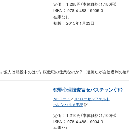
定価
1,298円（本体価格：1,180円）
ISBN
978-4-488-19905-0
在庫なし
初版
2015年1月23日
。犯人は服役中のはず。模倣犯の仕業なのか？ 凄腕だが自信過剰の迷
犯罪心理捜査官セバスチャン〈下〉
Ｍ・ヨート
／
Ｈ・ローセンフェルト
ヘレンハルメ美穂
訳
定価
1,210円（本体価格：1,100円）
ISBN
978-4-488-19904-3
在庫なし