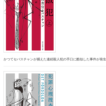
かつてセバスチャンが捕えた連続殺人犯の手口に酷似した事件が発生