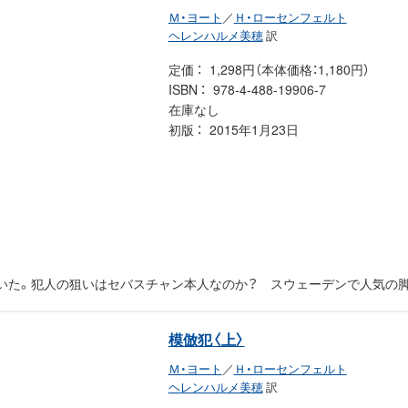
Ｍ・ヨート
／
Ｈ・ローセンフェルト
ヘレンハルメ美穂
訳
定価
1,298円（本体価格：1,180円）
ISBN
978-4-488-19906-7
在庫なし
初版
2015年1月23日
いた。犯人の狙いはセバスチャン本人なのか？ スウェーデンで人気の脚
模倣犯〈上〉
Ｍ・ヨート
／
Ｈ・ローセンフェルト
ヘレンハルメ美穂
訳