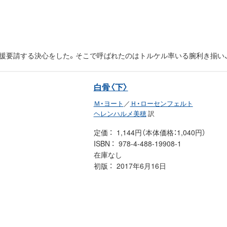
援要請する決心をした。そこで呼ばれたのはトルケル率いる腕利き揃い
白骨〈下〉
Ｍ・ヨート
／
Ｈ・ローセンフェルト
ヘレンハルメ美穂
訳
定価
1,144円（本体価格：1,040円）
ISBN
978-4-488-19908-1
在庫なし
初版
2017年6月16日