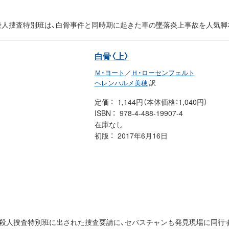
殺人捜査特別班は、白骨事件と同時期に起きた車の墜落炎上事故を人気脚
白骨〈上〉
Ｍ・ヨート
／
Ｈ・ローセンフェルト
ヘレンハルメ美穂
訳
定価
1,144円（本体価格：1,040円）
ISBN
978-4-488-19907-4
在庫なし
初版
2017年6月16日
殺人捜査特別班に出された捜査要請に、セバスチャンも発見現場に同行す