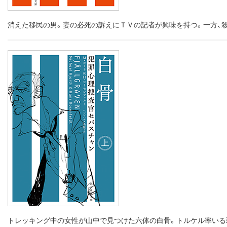
消えた移民の男。妻の必死の訴えにＴＶの記者が興味を持つ。一方、
トレッキング中の女性が山中で見つけた六体の白骨。トルケル率いる