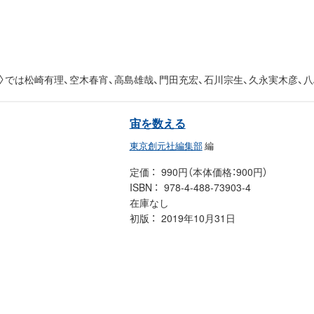
〉では松崎有理、空木春宵、高島雄哉、門田充宏、石川宗生、久永実木彦、
宙を数える
東京創元社編集部
編
定価
990円（本体価格：900円）
ISBN
978-4-488-73903-4
在庫なし
初版
2019年10月31日