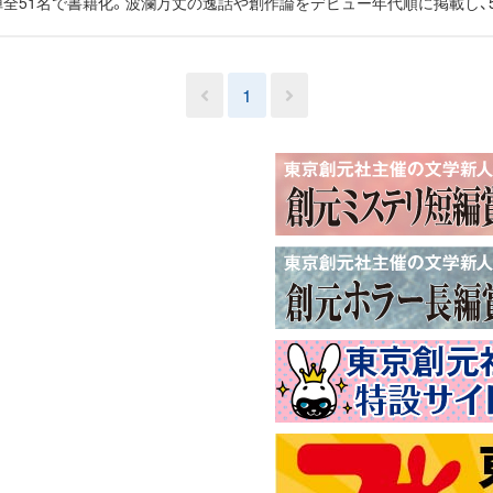
陣全51名で書籍化。波瀾万丈の逸話や創作論をデビュー年代順に掲載し、
1