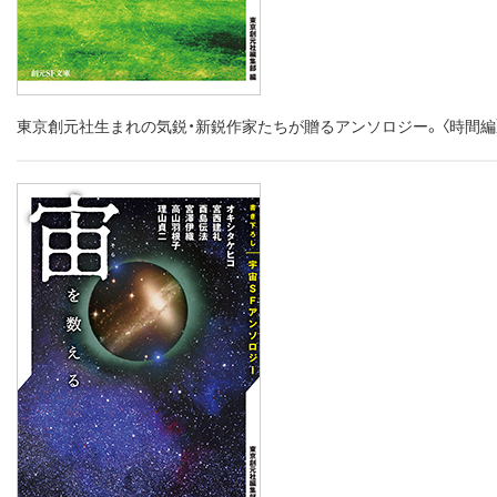
東京創元社生まれの気鋭・新鋭作家たちが贈るアンソロジー。〈時間編