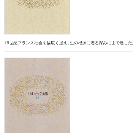
19世紀フランス社会を幅広く捉え、生の根源に遡る深みにまで達し