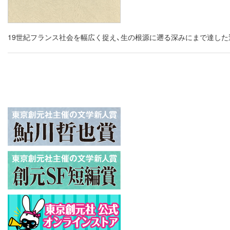
19世紀フランス社会を幅広く捉え、生の根源に遡る深みにまで達し