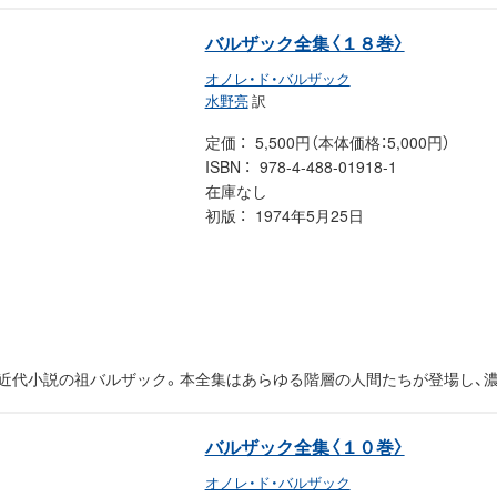
バルザック全集〈１８巻〉
オノレ・ド・バルザック
水野亮
訳
定価
5,500円（本体価格：5,000円）
ISBN
978-4-488-01918-1
在庫なし
初版
1974年5月25日
た近代小説の祖バルザック。本全集はあらゆる階層の人間たちが登場し、
バルザック全集〈１０巻〉
オノレ・ド・バルザック