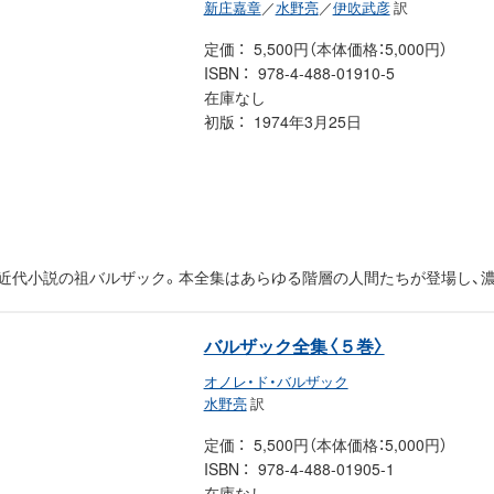
新庄嘉章
／
水野亮
／
伊吹武彦
訳
定価
5,500円（本体価格：5,000円）
ISBN
978-4-488-01910-5
在庫なし
初版
1974年3月25日
た近代小説の祖バルザック。本全集はあらゆる階層の人間たちが登場し、
バルザック全集〈５巻〉
オノレ・ド・バルザック
水野亮
訳
定価
5,500円（本体価格：5,000円）
ISBN
978-4-488-01905-1
在庫なし