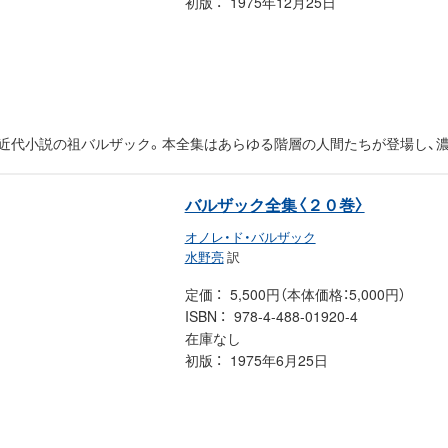
初版
1975年12月25日
た近代小説の祖バルザック。本全集はあらゆる階層の人間たちが登場し、
バルザック全集〈２０巻〉
オノレ・ド・バルザック
水野亮
訳
定価
5,500円（本体価格：5,000円）
ISBN
978-4-488-01920-4
在庫なし
初版
1975年6月25日