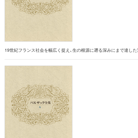
19世紀フランス社会を幅広く捉え、生の根源に遡る深みにまで達し