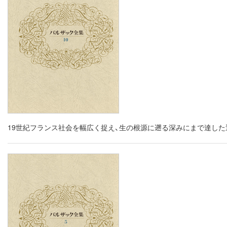
19世紀フランス社会を幅広く捉え、生の根源に遡る深みにまで達し