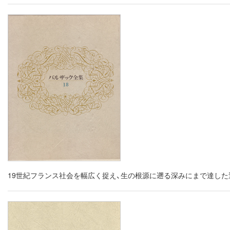
19世紀フランス社会を幅広く捉え、生の根源に遡る深みにまで達し