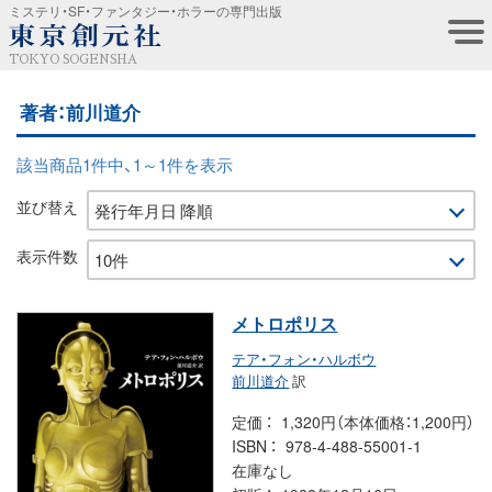
ミステリ・SF・ファンタジー・ホラーの専門出版
TOKYO SOGENSHA
著者：前川道介
該当商品1件中、1～1件を表示
並び替え
表示件数
メトロポリス
テア・フォン・ハルボウ
前川道介
訳
定価
1,320円（本体価格：1,200円）
ISBN
978-4-488-55001-1
在庫なし