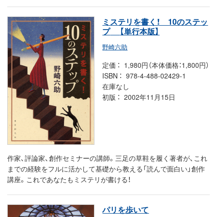
ミステリを書く！ 10のステッ
プ
【単行本版】
野崎六助
定価
1,980円（本体価格：1,800円）
ISBN
978-4-488-02429-1
在庫なし
初版
2002年11月15日
作家、評論家、創作セミナーの講師。三足の草鞋を履く著者が、これ
までの経験をフルに活かして基礎から教える「読んで面白い」創作
講座。これであなたもミステリが書ける！
パリを歩いて