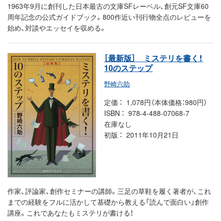
1963年9月に創刊した日本最古の文庫SFレーベル、創元SF文庫60
周年記念の公式ガイドブック。800作近い刊行物全点のレビューを
始め、対談やエッセイを収める。
［最新版］
ミステリを書く！
10のステップ
野崎六助
定価
1,078円（本体価格：980円）
ISBN
978-4-488-07068-7
在庫なし
初版
2011年10月21日
作家、評論家、創作セミナーの講師。三足の草鞋を履く著者が、これ
までの経験をフルに活かして基礎から教える「読んで面白い」創作
講座。これであなたもミステリが書ける！