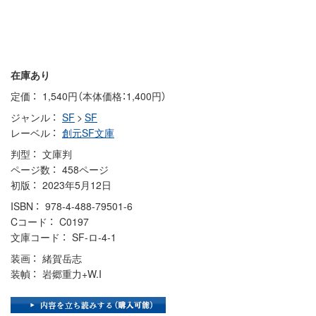
在庫あり
定価
1,540円（本体価格：1,400円）
ジャンル
SF
>
SF
レーベル
創元SF文庫
判型
文庫判
ページ数
458ページ
初版
2023年5月12日
ISBN
978-4-488-79501-6
Cコード
C0197
文庫コード
SF-ロ-4-1
装画
緒賀岳志
装幀
岩郷重力+W.I