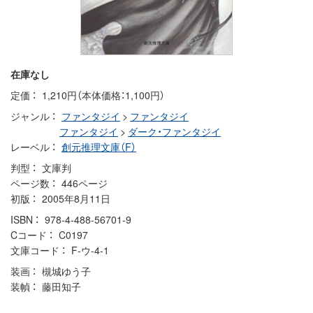
在庫なし
定価
1,210円（本体価格：1,100円）
ジャンル
ファンタジイ
>
ファンタジイ
ファンタジイ
>
ダーク・ファンタジイ
レーベル
創元推理文庫（F）
判型
文庫判
ページ数
446ページ
初版
2005年8月11日
ISBN
978-4-488-56701-9
Cコード
C0197
文庫コード
F-ウ-4-1
装画
槻城ゆう子
装幀
藤田知子