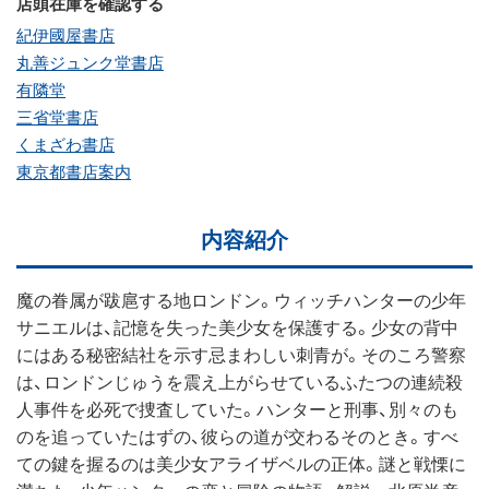
店頭在庫を確認する
紀伊國屋書店
丸善ジュンク堂書店
有隣堂
三省堂書店
くまざわ書店
東京都書店案内
内容紹介
魔の眷属が跋扈する地ロンドン。ウィッチハンターの少年
サニエルは、記憶を失った美少女を保護する。少女の背中
にはある秘密結社を示す忌まわしい刺青が。そのころ警察
は、ロンドンじゅうを震え上がらせているふたつの連続殺
人事件を必死で捜査していた。ハンターと刑事、別々のも
のを追っていたはずの、彼らの道が交わるそのとき。すべ
ての鍵を握るのは美少女アライザベルの正体。謎と戦慄に