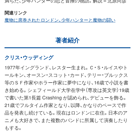
満ちた、少年ハンターの恋と冒険の物語。解説＝北原尚彦
関連リンク
魔物に席巻されたロンドン、少年ハンターと魔物の闘い
著者紹介
クリス・ウッディング
1977年イングランド、レスター生まれ。Ｃ・Ｓ・ルイスやト
ールキン、オースン・スコット・カード、テリー・ブルックス
等のＳＦ作家やホラー作家に夢中になり、16歳で小説を書
き始める。シェフィールド大学在学中（専攻は英文学）19歳
で書いた第1長篇 Crashing が認められ、デビューを飾る。
21歳でフルタイム作家となり、以降、かなりのペースで作
品を発表し続けている。現在はロンドンに在住。日本のア
ニメも大好きで、また複数のバンドに所属して演奏したり
もする。