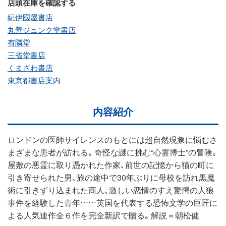
店頭在庫を確認する
紀伊國屋書店
丸善ジュンク堂書店
有隣堂
三省堂書店
くまざわ書店
東京都書店案内
内容紹介
ロンドンの医師サイレンスのもとには超自然現象に悩むさ
まざまな患者が訪れる。奇怪な謎に挑む“心霊博士”の冒険。
屋敷の悪霊に取り憑かれた作家、前世の記憶から猫の町に
引き寄せられた男、旅の途中で30年ぶりに母校を訪れ黒魔
術に引きずり込まれた商人、激しい恋情のすえ驚愕の人狼
事件を経験した青年……英国を代表する恐怖文学の巨匠に
よる人気連作全６作を完全新訳で贈る。解説＝朝松健