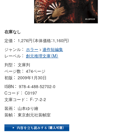
在庫なし
定価
1,276円（本体価格：1,160円）
ジャンル
ホラー
>
連作短編集
レーベル
創元推理文庫（M）
判型
文庫判
ページ数
474ページ
初版
2009年1月30日
ISBN
978-4-488-52702-0
Cコード
C0197
文庫コード
F-フ-2-2
装画
山本ゆり繪
装幀
東京創元社装幀室