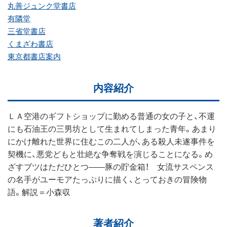
丸善ジュンク堂書店
有隣堂
三省堂書店
くまざわ書店
東京都書店案内
内容紹介
ＬＡ空港のギフトショップに勤める普通の女の子と、不運
にも石油王の三男坊として生まれてしまった青年。あまり
にかけ離れた世界に住むこの二人が、ある殺人未遂事件を
契機に、悪党どもと壮絶な争奪戦を演じることになる。め
ざすブツはただひとつ――豚の貯金箱！ 女流サスペンス
の名手がユーモアたっぷりに描く、とっておきの冒険物
語。解説＝小森収
著者紹介