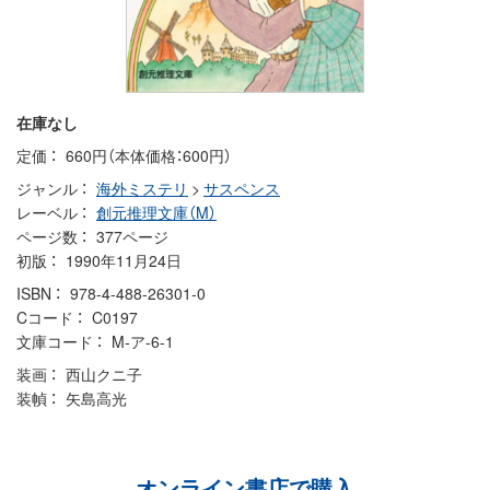
在庫なし
定価
660円（本体価格：600円）
ジャンル
海外ミステリ
>
サスペンス
レーベル
創元推理文庫（M）
ページ数
377ページ
初版
1990年11月24日
ISBN
978-4-488-26301-0
Cコード
C0197
文庫コード
M-ア-6-1
装画
西山クニ子
装幀
矢島高光
オンライン書店で購入