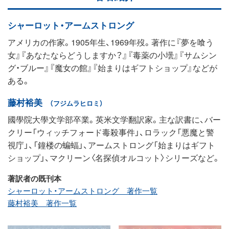
シャーロット・アームストロング
アメリカの作家。1905年生、1969年歿。著作に『夢を喰う
女』『あなたならどうしますか？』『毒薬の小壜』『サムシン
グ・ブルー』『魔女の館』『始まりはギフトショップ』などが
ある。
藤村裕美
（フジムラヒロミ）
國學院大學文学部卒業。英米文学翻訳家。主な訳書に、バー
クリー「ウィッチフォード毒殺事件」、ロラック「悪魔と警
視庁」、「鐘楼の蝙蝠」、アームストロング「始まりはギフト
ショップ」、マクリーン〈名探偵オルコット〉シリーズなど。
著訳者の既刊本
シャーロット・アームストロング 著作一覧
藤村裕美 著作一覧