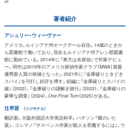
み
著者紹介
アシュリー・ウィーヴァー
アメリカ、ルイジアナ州オークデール在住。14歳のときか
ら図書館で働いており、現在もルイジアナ州アレン郡図書
館に勤めている。2014年に『奥方は名探偵』で作家デビュ
ー。同作は2015年のアメリカ探偵作家クラブ（MWA）賞最
優秀新人賞の候補となった。2021年に『金庫破りときどき
スパイ』を刊行し好評を博す。続編に『金庫破りとスパイの
鍵』（2022）、『金庫破りの謎解き旅行』（2023）、『金庫破りの
豪華な調査』（2024）、
One Final Turn
（2025）がある。
辻早苗
（ツジサナエ）
翻訳家。大阪外国語大学英語科卒。ハチソン『蝶のいた
庭』、コシマノ『サスペンス作家が殺人を邪魔するには』、ウ