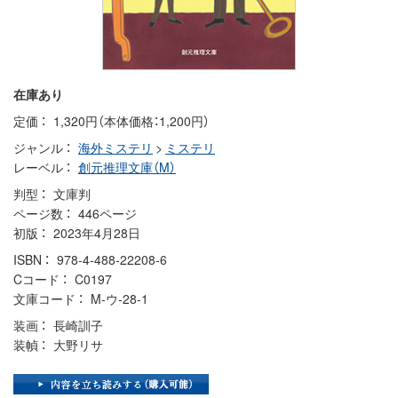
在庫あり
定価
1,320円（本体価格：1,200円）
ジャンル
海外ミステリ
>
ミステリ
レーベル
創元推理文庫（M）
判型
文庫判
ページ数
446ページ
初版
2023年4月28日
ISBN
978-4-488-22208-6
Cコード
C0197
文庫コード
M-ウ-28-1
装画
長崎訓子
装幀
大野リサ