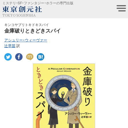
ミステリ・SF・ファンタジー・ホラーの専門出版
TOKYO SOGENSHA
キンコヤブリトキドキスパイ
金庫破りときどきスパイ
アシュリー・ウィーヴァー
辻早苗
訳