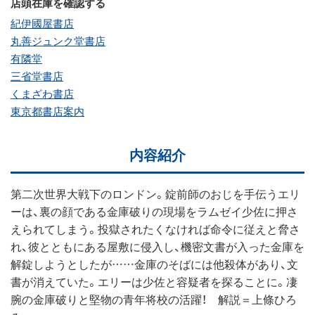
店頭在庫を確認する
紀伊國屋書店
丸善ジュンク堂書店
有隣堂
三省堂書店
くまざわ書店
東京都書店案内
内容紹介
第二次世界大戦下のロンドン。錠前師のおじを手伝うエリ
ーは、裏の顔である金庫破りの現場をラムゼイ少佐に押さ
えられてしまう。投獄されたくなければ命令に従えと脅さ
れ、彼とともにある屋敷に侵入し、機密文書が入った金庫を
解錠しようとしたが……金庫のそばには他殺体があり、文
書が消えていた。エリーは少佐と容疑者を探ることに。凄
腕の金庫破りと堅物の青年将校の活躍！ 解説＝上條ひろ