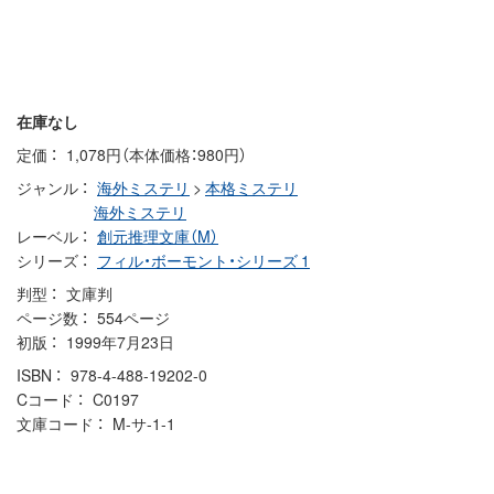
在庫なし
定価
1,078円（本体価格：980円）
ジャンル
海外ミステリ
>
本格ミステリ
海外ミステリ
レーベル
創元推理文庫（M）
シリーズ
フィル・ボーモント・シリーズ 1
判型
文庫判
ページ数
554ページ
初版
1999年7月23日
ISBN
978-4-488-19202-0
Cコード
C0197
文庫コード
M-サ-1-1