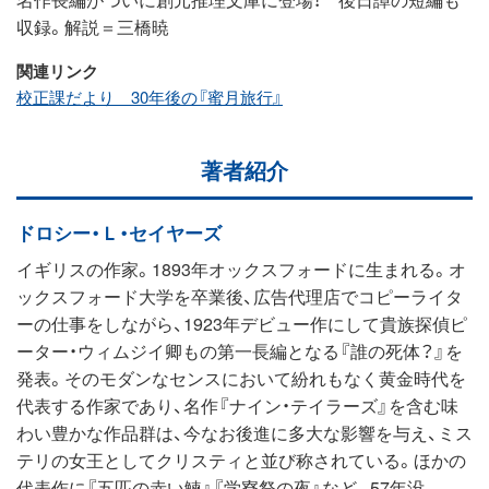
収録。解説＝三橋暁
関連リンク
校正課だより 30年後の『蜜月旅行』
著者紹介
ドロシー・Ｌ・セイヤーズ
イギリスの作家。1893年オックスフォードに生まれる。オ
ックスフォード大学を卒業後、広告代理店でコピーライタ
ーの仕事をしながら、1923年デビュー作にして貴族探偵ピ
ーター・ウィムジイ卿もの第一長編となる『誰の死体？』を
発表。そのモダンなセンスにおいて紛れもなく黄金時代を
代表する作家であり、名作『ナイン・テイラーズ』を含む味
わい豊かな作品群は、今なお後進に多大な影響を与え、ミス
テリの女王としてクリスティと並び称されている。ほかの
代表作に『五匹の赤い鰊』『学寮祭の夜』など。57年没。