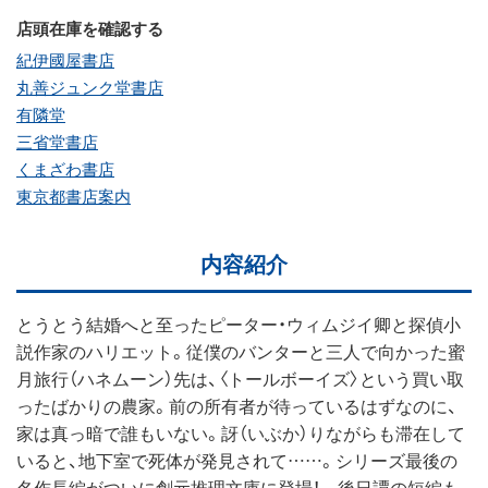
店頭在庫を確認する
紀伊國屋書店
丸善ジュンク堂書店
有隣堂
三省堂書店
くまざわ書店
東京都書店案内
内容紹介
とうとう結婚へと至ったピーター・ウィムジイ卿と探偵小
説作家のハリエット。従僕のバンターと三人で向かった蜜
月旅行（ハネムーン）先は、〈トールボーイズ〉という買い取
ったばかりの農家。前の所有者が待っているはずなのに、
家は真っ暗で誰もいない。訝（いぶか）りながらも滞在して
いると、地下室で死体が発見されて……。シリーズ最後の
名作長編がついに創元推理文庫に登場！ 後日譚の短編も