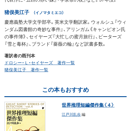
猪俣美江子
（イノマタミエコ）
慶應義塾大学文学部卒。英米文学翻訳家。ウォルシュ『ウィ
ンダム図書館の奇妙な事件』、アリンガム《キャンピオン氏
の事件簿》、セイヤーズ『大忙しの蜜月旅行』、ピーターズ
『雪と毒杯』、ブランド『薔薇の輪』など訳書多数。
著訳者の既刊本
ドロシー・Ｌ・セイヤーズ 著作一覧
猪俣美江子 著作一覧
この本もおすすめ
世界推理短編傑作集〈４〉
江戸川乱歩
編