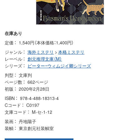
在庫あり
定価
1,540円（本体価格：1,400円）
ジャンル
海外ミステリ
>
本格ミステリ
レーベル
創元推理文庫（M）
シリーズ
ピーター・ウィムジイ卿シリーズ
判型
文庫判
ページ数
662ページ
初版
2020年2月28日
ISBN
978-4-488-18313-4
Cコード
C0197
文庫コード
M-セ-1-12
装画
丹地陽子
装幀
東京創元社装幀室