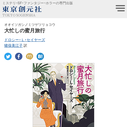
ミステリ・SF・ファンタジー・ホラーの専門出版
TOKYO SOGENSHA
オオイソガシノミツゲツリョコウ
大忙しの蜜月旅行
ドロシー・Ｌ・セイヤーズ
猪俣美江子
訳