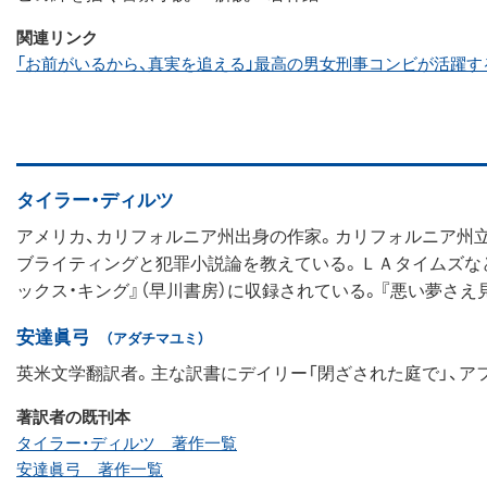
関連リンク
「お前がいるから、真実を追える」最高の男女刑事コンビが活躍す
タイラー・ディルツ
アメリカ、カリフォルニア州出身の作家。カリフォルニア州
ブライティングと犯罪小説論を教えている。ＬＡタイムズなど
ックス・キング』（早川書房）に収録されている。『悪い夢さえ
安達眞弓
（アダチマユミ）
英米文学翻訳者。主な訳書にデイリー「閉ざされた庭で」、アフ
著訳者の既刊本
タイラー・ディルツ 著作一覧
安達眞弓 著作一覧