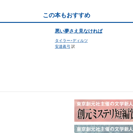
この本もおすすめ
悪い夢さえ見なければ
タイラー・ディルツ
安達眞弓
訳