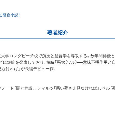
る警察小説！
著者紹介
立大学ロングビーチ校で演技と監督学を専攻する。数年間俳優
に短編を発表しており、短編「悪党（ワル）──意味不明作用と自
見なければ』が長編デビュー作。
ォード「闇と静謐」、ディルツ「悪い夢さえ見なければ」、ベル「