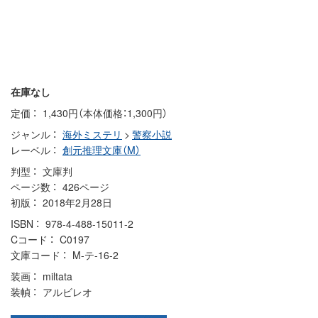
在庫なし
定価
1,430円（本体価格：1,300円）
ジャンル
海外ミステリ
>
警察小説
レーベル
創元推理文庫（M）
判型
文庫判
ページ数
426ページ
初版
2018年2月28日
ISBN
978-4-488-15011-2
Cコード
C0197
文庫コード
M-テ-16-2
装画
miltata
装幀
アルビレオ