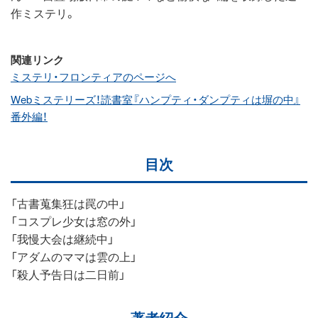
作ミステリ。
関連リンク
ミステリ・フロンティアのページへ
Webミステリーズ！読書室『ハンプティ・ダンプティは塀の中』
番外編！
目次
「古書蒐集狂は罠の中」
「コスプレ少女は窓の外」
「我慢大会は継続中」
「アダムのママは雲の上」
「殺人予告日は二日前」
著者紹介