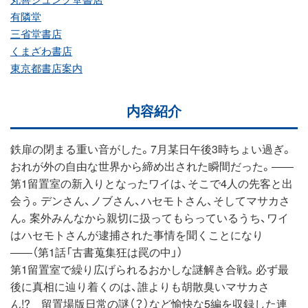
有隣堂
三省堂書店
くまざわ書店
東京都書店案内
内容紹介
鉄扉の閉まる重い音がした。7月某日午後3時ちょい過ぎ。
おれが外の自由な世界から締め出された瞬間だった。――
第1留置室の新入りとなったワイは、そこで4人の先客と出
会う。デンさん、ノブさん、ハセモトさん、そしてマサカさ
ん。案外みんなから親切に扱ってもらっているうち、ワイ
はハセモトさんが逮捕された事情を聞くことになり
――（第1話「古書蒐集狂は罠の中」）
第1留置室で繰り広げられるおかしな謎解き合戦。必ず最
後に真相に辿り着くのは、誰よりも胡散臭いマサカさ
ん!? 留置場版日常の謎（？）など愉快な5編を収録した連