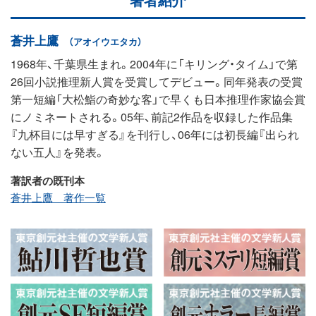
蒼井上鷹
（アオイウエタカ）
1968年、千葉県生まれ。2004年に「キリング・タイム」で第
26回小説推理新人賞を受賞してデビュー。同年発表の受賞
第一短編「大松鮨の奇妙な客」で早くも日本推理作家協会賞
にノミネートされる。05年、前記2作品を収録した作品集
『九杯目には早すぎる』を刊行し、06年には初長編『出られ
ない五人』を発表。
著訳者の既刊本
蒼井上鷹 著作一覧