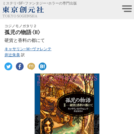
ミステリ・SF・ファンタジー・ホラーの専門出版
TOKYO SOGENSHA
コジノモノガタリ２
孤児の物語〈II〉
硬貨と香料の都にて
キャサリン・Ｍ・ヴァレンテ
井辻朱美
訳