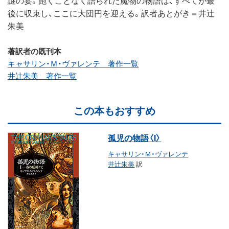
後に収束し、ここに大団円を迎える。訳者あとがき＝井辻
朱美
著訳者の既刊本
キャサリン・Ｍ・ヴァレンテ 著作一覧
井辻朱美 著作一覧
この本もおすすめ
孤児の物語〈I〉
キャサリン・Ｍ・ヴァレンテ
井辻朱美
訳