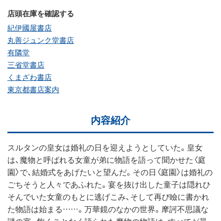
店頭在庫を確認する
紀伊國屋書店
丸善ジュンク堂書店
有隣堂
三省堂書店
くまざわ書店
東京都書店案内
内容紹介
スルタンの皇女は婚礼の日を迎えようとしていた。皇女
は、魔物と呼ばれる女童が弟に物語を語って聞かせた〈庭
園〉で、結婚式をあげたいと望んだ。その日〈庭園〉は婚礼の
ごちそうと人々であふれた。宴を抜け出した童子は隠れひ
そんでいた女童のもとに逃げこみ、そして再び瞼に書かれ
た物語は始まる……。万華鏡のなかの世界。摩訶不思議な
謎の宴。飽くことなく語られた魔物の物語は、すべてが最