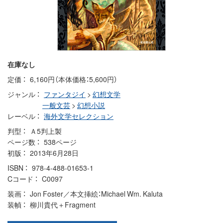
在庫なし
定価
6,160円（本体価格：5,600円）
ジャンル
ファンタジイ
>
幻想文学
一般文芸
>
幻想小説
レーベル
海外文学セレクション
判型
Ａ5判上製
ページ数
538ページ
初版
2013年6月28日
ISBN
978-4-488-01653-1
Cコード
C0097
装画
Jon Foster／本文挿絵：Michael Wm. Kaluta
装幀
柳川貴代＋Fragment