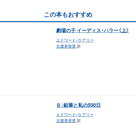
この本もおすすめ
劇場の子 イーディス・ハラー〈上〉
エドワード・ケアリー
古屋美登里
訳
Ｂ：鉛筆と私の500日
エドワード・ケアリー
古屋美登里
訳