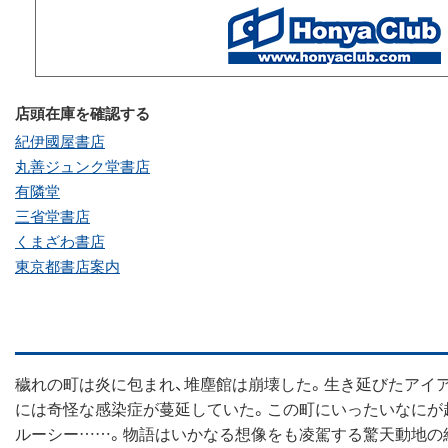
店頭在庫を確認する
紀伊國屋書店
丸善ジュンク堂書店
有隣堂
三省堂書店
くまざわ書店
東京都書店案内
穢れの町は炎に包まれ、堆塵館は崩壊した。生き延びたアイ
には奇怪な感染症が蔓延していた。この町にいったいなにが
ルーシー……。物語はいかなる想像をも凌駕する驚天動地の