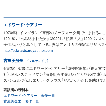
エドワード・ケアリー
1970年にイングランド東部のノーフォーク州で生まれる。これまでに『
（2018）、『呑み込まれた男』（2020）、『飢渇の人』（20
子供ふたりと暮らしている。妻はアメリカの作家エリザベス
http://edwardcareyauthor.com
古屋美登里
（フルヤミドリ）
翻訳家。訳書にエドワード・ケアリー『望楼館追想』（創元文芸文
社）、M・L・ステッドマン『海を照らす光』（ハヤカワepi文
ズ・シュルツ伝』、エリカ・クラウス『だれか、わたしを助けて』
著訳者の既刊本
エドワード・ケアリー 著作一覧
古屋美登里 著作一覧