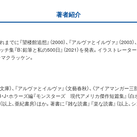
著者紹介
望楼館追想』（2000）、『アルヴァとイルヴァ』（2003）、〈アイア
21）、スケッチ集『B：鉛筆と私の500日』（2021）を発表。イラス
・マクラッケン。
庫）、『アルヴァとイルヴァ』（文藝春秋）、〈アイアマンガー三部
庫）、B・J・ホラーズ編『モンスターズ 現代アメリカ傑作短篇集』
（以上、亜紀書房）ほか。著書に『雑な読書』『楽な読書』（以上、