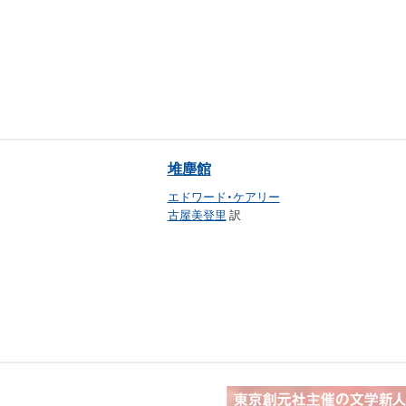
堆塵館
エドワード・ケアリー
古屋美登里
訳