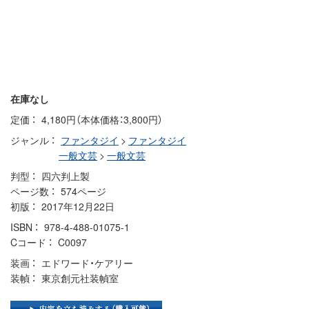
在庫なし
定価
4,180円（本体価格：3,800円）
ジャンル
ファンタジイ
>
ファンタジイ
一般文芸
>
一般文芸
判型
四六判上製
ページ数
574ページ
初版
2017年12月22日
ISBN
978-4-488-01075-1
Cコード
C0097
装画
エドワード・ケアリー
装幀
東京創元社装幀室