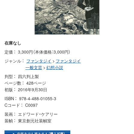
在庫なし
定価
3,300円（本体価格：3,000円）
ジャンル
ファンタジイ
>
ファンタジイ
一般文芸
>
幻想小説
判型
四六判上製
ページ数
428ページ
初版
2016年9月30日
ISBN
978-4-488-01055-3
Cコード
C0097
装画
エドワード・ケアリー
装幀
東京創元社装幀室