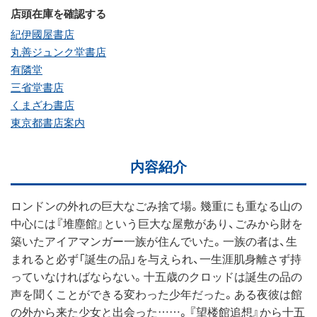
店頭在庫を確認する
紀伊國屋書店
丸善ジュンク堂書店
有隣堂
三省堂書店
くまざわ書店
東京都書店案内
内容紹介
ロンドンの外れの巨大なごみ捨て場。幾重にも重なる山の
中心には『堆塵館』という巨大な屋敷があり、ごみから財を
築いたアイアマンガー一族が住んでいた。一族の者は、生
まれると必ず「誕生の品」を与えられ、一生涯肌身離さず持
っていなければならない。十五歳のクロッドは誕生の品の
声を聞くことができる変わった少年だった。ある夜彼は館
の外から来た少女と出会った……。『望楼館追想』から十五