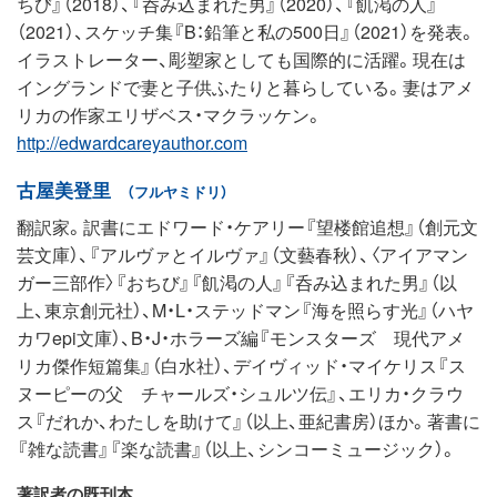
ちび』（2018）、『呑み込まれた男』（2020）、『飢渇の人』
（2021）、スケッチ集『B：鉛筆と私の500日』（2021）を発表。
イラストレーター、彫塑家としても国際的に活躍。現在は
イングランドで妻と子供ふたりと暮らしている。妻はアメ
リカの作家エリザベス・マクラッケン。
http://edwardcareyauthor.com
古屋美登里
（フルヤミドリ）
翻訳家。訳書にエドワード・ケアリー『望楼館追想』（創元文
芸文庫）、『アルヴァとイルヴァ』（文藝春秋）、〈アイアマン
ガー三部作〉『おちび』『飢渇の人』『呑み込まれた男』（以
上、東京創元社）、M・L・ステッドマン『海を照らす光』（ハヤ
カワepi文庫）、B・J・ホラーズ編『モンスターズ 現代アメ
リカ傑作短篇集』（白水社）、デイヴィッド・マイケリス『ス
ヌーピーの父 チャールズ・シュルツ伝』、エリカ・クラウ
ス『だれか、わたしを助けて』（以上、亜紀書房）ほか。著書に
『雑な読書』『楽な読書』（以上、シンコーミュージック）。
著訳者の既刊本