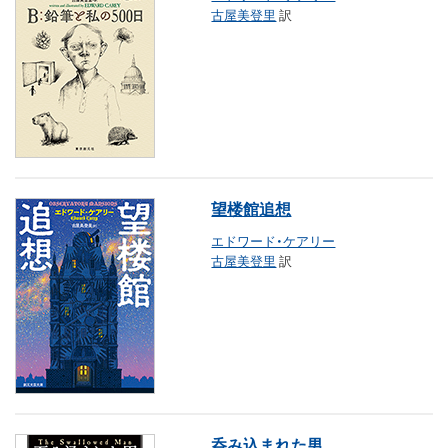
古屋美登里
訳
望楼館追想
エドワード・ケアリー
古屋美登里
訳
呑み込まれた男