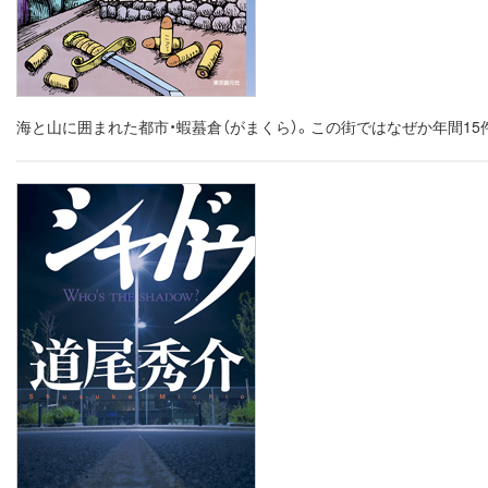
海と山に囲まれた都市・蝦蟇倉（がまくら）。この街ではなぜか年間1