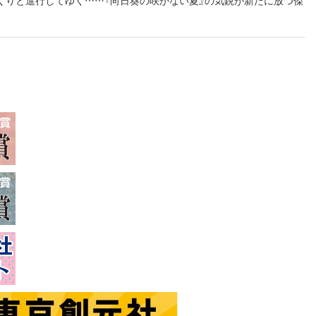
くりと進行してゆく……『向日葵の咲かない夏』の気鋭が新たに放つ傑