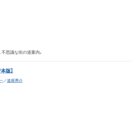
、不思議な街の道案内。
行本版】
一
／
道尾秀介