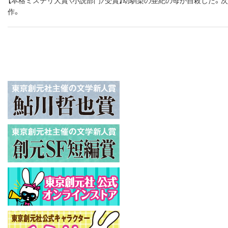
【本格ミステリ大賞〈小説部門〉受賞】幼馴染の亜紀の母が自殺した。
作。