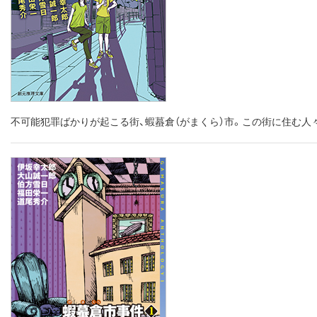
不可能犯罪ばかりが起こる街、蝦蟇倉（がまくら）市。この街に住む人