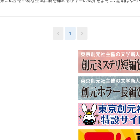
次第に広がる不穏な空気に胸を痛める小学生の凰介をよそに、悲劇はゆっ
1