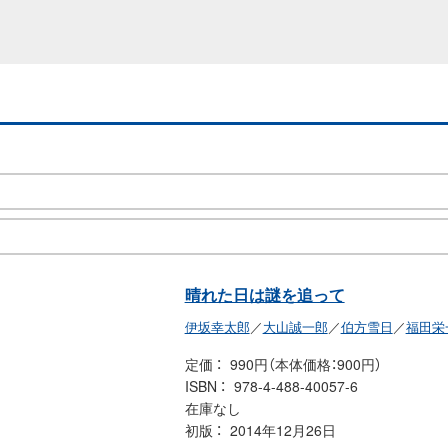
晴れた日は謎を追って
伊坂幸太郎
／
大山誠一郎
／
伯方雪日
／
福田栄
定価
990円（本体価格：900円）
ISBN
978-4-488-40057-6
在庫なし
初版
2014年12月26日