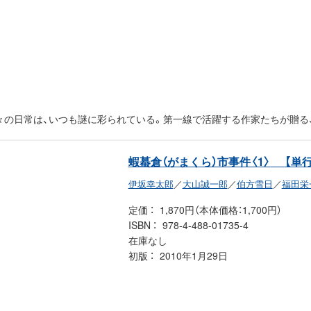
々の日常は、いつも謎に彩られている。第一線で活躍する作家たちが贈る
蝦蟇倉（がまくら）市事件〈1〉
【単
伊坂幸太郎
／
大山誠一郎
／
伯方雪日
／
福田栄
定価
1,870円（本体価格：1,700円）
ISBN
978-4-488-01735-4
在庫なし
初版
2010年1月29日