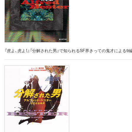
『虎よ、虎よ！』『分解された男』で知られるSF界きっての鬼才による