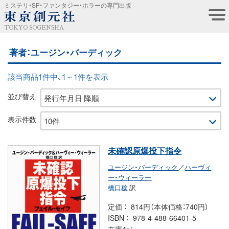
ミステリ・SF・ファンタジー・ホラーの専門出版
TOKYO SOGENSHA
著者：ユージン・バーディック
該当商品1件中、1～1件を表示
並び替え
表示件数
未確認原爆投下指令
ユージン・バーディック
／
ハーヴィ
ー・ウィーラー
橋口稔
訳
定価
814円（本体価格：740円）
ISBN
978-4-488-66401-5
在庫なし