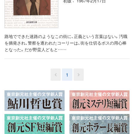
初版
1967年2月17日
路地でできた迷路のようなこの街に、正義という言葉はない。汚職
を摘発され、警察を逐われたコーリーは、街を仕切るボスの用心棒
となった。だが野蛮人どもと……
1