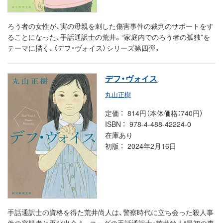
ろう者の女性が、実の母親を刺した傷害事件の裁判のサポートをす
ることになった、手話通訳士の荒井。“家庭内でのろう者の孤独”を
テーマに描く、〈デフ・ヴォイス〉シリーズ第四弾。
デフ・ヴォイス
丸山正樹
定価
814円（本体価格：740円）
ISBN
978-4-488-42224-0
在庫あり
初版
2024年2月16日
手話通訳士の資格を得た荒井尚人は、警察時代に立ち会った殺人事
件の容疑者と再び出会う。コーダの手話通訳士・荒井尚人“最初の事