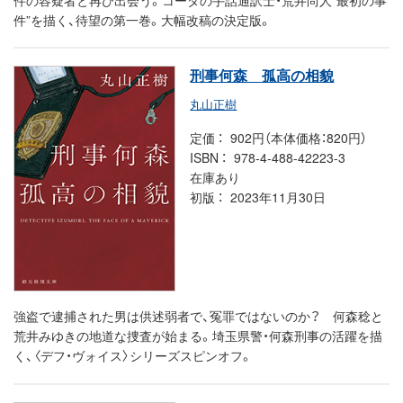
件”を描く、待望の第一巻。大幅改稿の決定版。
刑事何森 孤高の相貌
丸山正樹
定価
902円（本体価格：820円）
ISBN
978-4-488-42223-3
在庫あり
初版
2023年11月30日
強盗で逮捕された男は供述弱者で、冤罪ではないのか？ 何森稔と
荒井みゆきの地道な捜査が始まる。埼玉県警・何森刑事の活躍を描
く、〈デフ・ヴォイス〉シリーズスピンオフ。