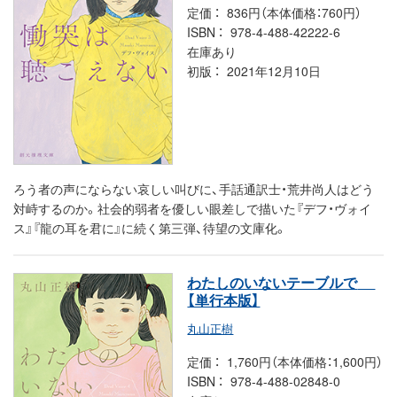
定価
836円（本体価格：760円）
ISBN
978-4-488-42222-6
在庫あり
初版
2021年12月10日
ろう者の声にならない哀しい叫びに、手話通訳士・荒井尚人はどう
対峙するのか。社会的弱者を優しい眼差しで描いた『デフ・ヴォイ
ス』『龍の耳を君に』に続く第三弾、待望の文庫化。
わたしのいないテーブルで
【単行本版】
丸山正樹
定価
1,760円（本体価格：1,600円）
ISBN
978-4-488-02848-0