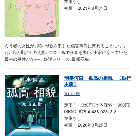
在庫なし
初版
2021年8月31日
ろう者の女性が、実の母親を刺した傷害事件に関わることになっ
た、手話通訳士の荒井。コロナ禍で仕事を失い、実家に戻っていた
最中の事件だが──。好評シリーズ、最新長編。
刑事何森 孤高の相貌
【単行
本版】
丸山正樹
定価
1,980円（本体価格：1,800円）
ISBN
978-4-488-02813-8
在庫なし
初版
2020年9月25日