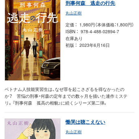
刑事何森 逃走の行先
丸山正樹
定価
1,980円（本体価格：1,800円）
ISBN
978-4-488-02894-7
在庫あり
初版
2023年6月16日
ベトナム人技能実習生は、なぜ罪を起こさざるを得なかったの
か？ 苦悩の刑事・何森の定年までの数ヶ月を描いた連作ミステ
リ。『刑事何森 孤高の相貌』に続くシリーズ第二弾。
慟哭は聴こえない
丸山正樹