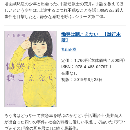
場面緘黙症の少年と出会った、手話通訳士の荒井。手話を教えてほ
しいという少年は、上達するにつれ不穏なことを話し始める。殺人
事件を目撃したと。静かな感動を呼ぶ、シリーズ第二弾。
慟哭は聴こえない
【単行本
版】
丸山正樹
定価
1,760円（本体価格：1,600円）
ISBN
978-4-488-02797-1
在庫なし
初版
2019年6月28日
ろう者はどうやって救急車を呼ぶのかなど、手話通訳士・荒井尚人
が出合った四つの事件。社会的弱者に優しい眼差しで描いた『デフ・
ヴォイス』『龍の耳を君に』に続く最新作。