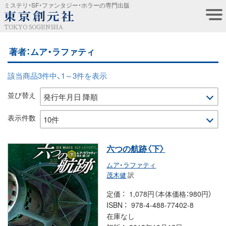
ミステリ・SF・ファンタジー・ホラーの専門出版
TOKYO SOGENSHA
著者：ムア・ラファティ
該当商品3件中、1～3件を表示
並び替え
表示件数
六つの航跡〈下〉
ムア・ラファティ
茂木健
訳
定価
1,078円（本体価格：980円）
ISBN
978-4-488-77402-8
在庫なし