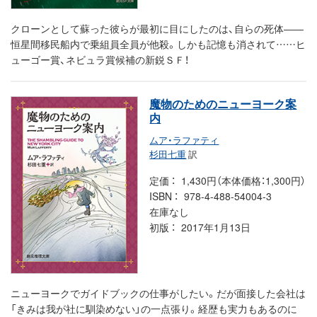
クローンとして蘇った彼らが最初に目にしたのは、自らの死体――
恒星間移民船内で乗組員全員が他殺。しかも記憶も消されて……ヒ
ューゴー賞、ネビュラ賞候補の新鋭ＳＦ！
魔物のためのニューヨーク案
内
ムア・ラファティ
杉田七重
訳
定価
1,430円（本体価格：1,300円）
ISBN
978-4-488-54004-3
在庫なし
初版
2017年1月13日
ニューヨークでガイドブックの仕事がしたい。だが面接した会社は
「きみは我が社に馴染めない」の一点張り。経歴も実力もあるのに