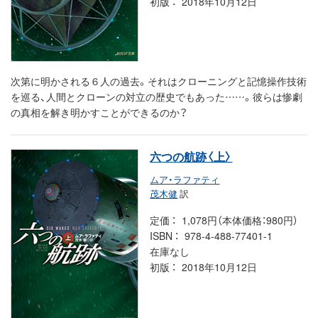
初版
2018年10月12日
次第に明かされる６人の過去。それはクローニングと記憶操作技術
を巡る、人間とクローンの対立の歴史でもあった……。彼らは惨劇
の真相を解き明かすことができるのか？
六つの航跡〈上〉
ムア・ラファティ
茂木健
訳
定価
1,078円（本体価格：980円）
ISBN
978-4-488-77401-1
在庫なし
初版
2018年10月12日