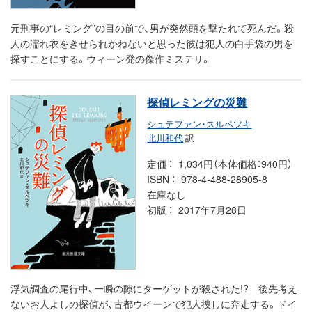
元刑事の“レミング”の目の前で、男が突然頭を撃たれて死んだ。殺
人の濡れ衣をきせられかねないと思った彼は犯人の白手袋の男を
探すことにする。ウィーン発の傑作ミステリ。
探偵レミングの災難
シュテファン・スルペツキ
北川和代
訳
定価
1,034円（本体価格：940円）
ISBN
978-4-488-28905-8
在庫なし
初版
2017年7月28日
浮気調査の尾行中、一瞬の隙にターゲットが殺された!? 後先考え
ないお人よしの探偵が、古都ウイーンで犯人捜しに奔走する。ドイ