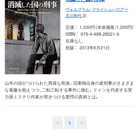
ヴォルフラム・フライシュハウアー
北川和代
訳
定価
1,320円（本体価格：1,200円）
ISBN
978-4-488-28221-9
在庫なし
初版
2013年6月21日
山羊の頭がつけられた異様な死体。旧東独出身の老刑事がさまざま
な葛藤を抱えつつ、二転三転する事件に挑む。ドイツを代表する実
力派ミステリ作家が突きつける驚愕の真相とは。
1