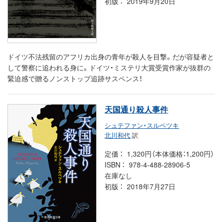
初版
2019年9月20日
ドイツ不法残留のアフリカ出身の青年が殺人を目撃。だが容疑者と
して警察に追われる身に。ドイツ・ミステリ大賞受賞作家が抜群の
緊迫感で贈るノンストップ追跡サスペンス！
天国通り殺人事件
シュテファン・スルペツキ
北川和代
訳
定価
1,320円（本体価格：1,200円）
ISBN
978-4-488-28906-5
在庫なし
初版
2018年7月27日