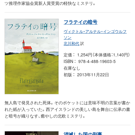
ツ推理作家協会賞新人賞受賞の軽快なミステリ。
フラテイの暗号
ヴィクトル・アルナル・インゴウルフ
ソン
北川和代
訳
定価
1,254円（本体価格：1,140円）
ISBN
978-4-488-19603-5
在庫なし
初版
2013年11月22日
無人島で発見された死体。そのポケットには意味不明の言葉が書か
れた紙が入っていた。西アイスランドの美しい島を舞台に伝承の書
と暗号が織りなす、癒やしの北欧ミステリ。
消滅した国の刑事