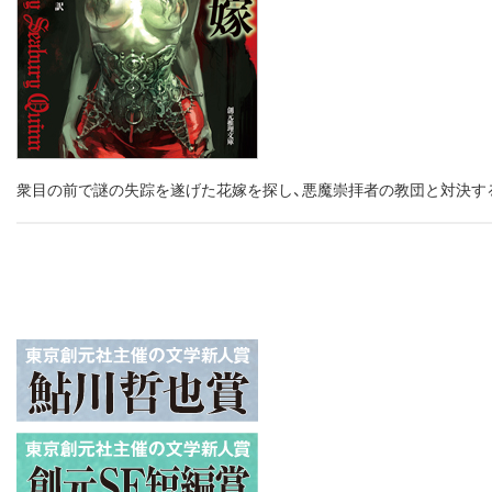
衆目の前で謎の失踪を遂げた花嫁を探し、悪魔崇拝者の教団と対決する