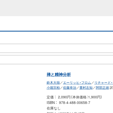
禅と精神分析
鈴木大拙
／
エーリッヒ・フロム
／
リチャード
小堀宗柏
／
佐藤幸治
／
豊村左知
／
阿部正雄
訳
定価
2,090円（本体価格：1,900円）
ISBN
978-4-488-00658-7
在庫なし