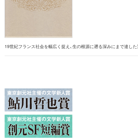
19世紀フランス社会を幅広く捉え、生の根源に遡る深みにまで達し