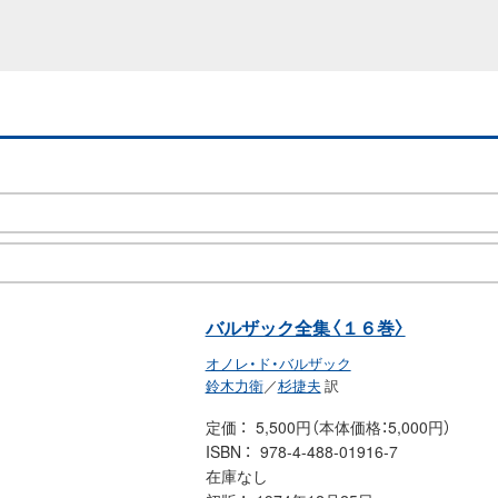
バルザック全集〈１６巻〉
オノレ・ド・バルザック
鈴木力衛
／
杉捷夫
訳
定価
5,500円（本体価格：5,000円）
ISBN
978-4-488-01916-7
在庫なし