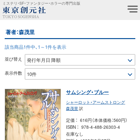
ミステリ・SF・ファンタジー・ホラーの専門出版
TOKYO SOGENSHA
著者：森茂里
該当商品1件中、1～1件を表示
並び替え
表示件数
サムシング・ブルー
シャーロット・アームストロング
森茂里
訳
定価
616円（本体価格：560円）
ISBN
978-4-488-26303-4
在庫なし